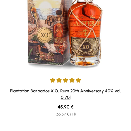
Average rating of 4.91 out of 5 stars
Plantation Barbados X.O. Rum 20th Anniversary 40% vol.
0,70l
Regular price:
45,90 €
(65,57 € / 1 l)