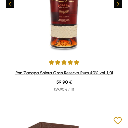
Average rating of 4.92 out of 5 stars
Ron Zacapa Solera Gran Reserva Rum 40% vol. 1,0l
Regular price:
59,90 €
(59,90 € / 1 l)