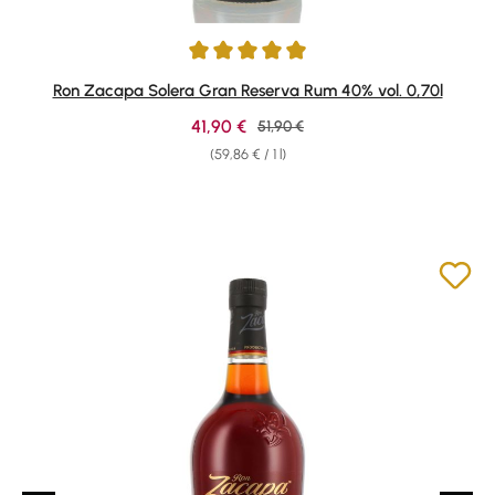
Average rating of 4.88 out of 5 stars
Ron Zacapa Solera Gran Reserva Rum 40% vol. 0,70l
Sale price:
41,90 €
Regular price:
51,90 €
(59,86 € / 1 l)