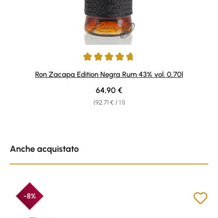
Average rating of 4.84 out of 5 stars
Ron Zacapa Edition Negra Rum 43% vol. 0,70l
Regular price:
64,90 €
(92,71 € / 1 l)
Skip product gallery
Anche acquistato
-8%