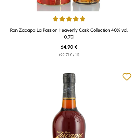
Average rating of 5 out of 5 stars
Ron Zacapa La Passion Heavenly Cask Collection 40% vol.
0,70l
Regular price:
64,90 €
(92,71 € / 1 l)