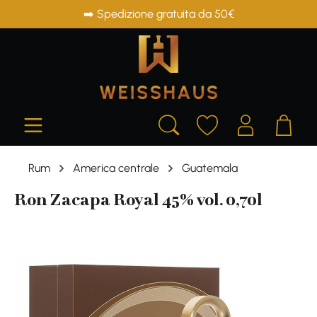
➡️ Spedizione gratuita da 50€
in content
Rum
America centrale
Guatemala
Ron Zacapa Royal 45% vol. 0,70l
Skip image gallery