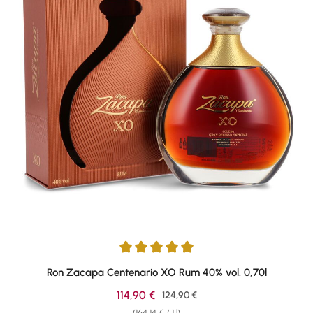
Average rating of 4.95 out of 5 stars
Ron Zacapa Centenario XO Rum 40% vol. 0,70l
Sale price:
114,90 €
Regular price:
124,90 €
(164,14 € / 1 l)