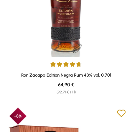
Average rating of 4.84 out of 5 stars
Ron Zacapa Edition Negra Rum 43% vol. 0,70l
Regular price:
64,90 €
(92,71 € / 1 l)
-8%