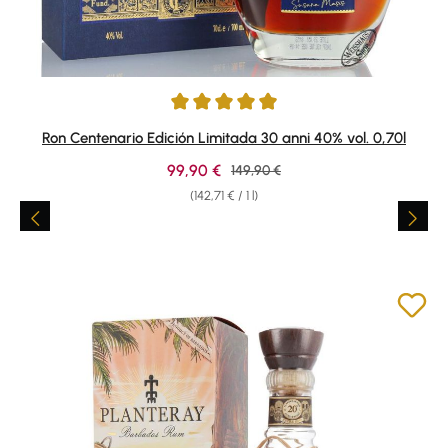
Average rating of 4.92 out of 5 stars
Ron Centenario Edición Limitada 30 anni 40% vol. 0,70l
Sale price:
99,90 €
Regular price:
149,90 €
(142,71 € / 1 l)