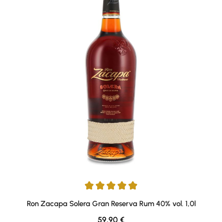
Average rating of 4.92 out of 5 stars
Ron Zacapa Solera Gran Reserva Rum 40% vol. 1,0l
Regular price:
59,90 €