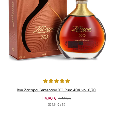
Average rating of 4.95 out of 5 stars
Ron Zacapa Centenario XO Rum 40% vol. 0,70l
Sale price:
114,90 €
Regular price:
124,90 €
(164,14 € / 1 l)