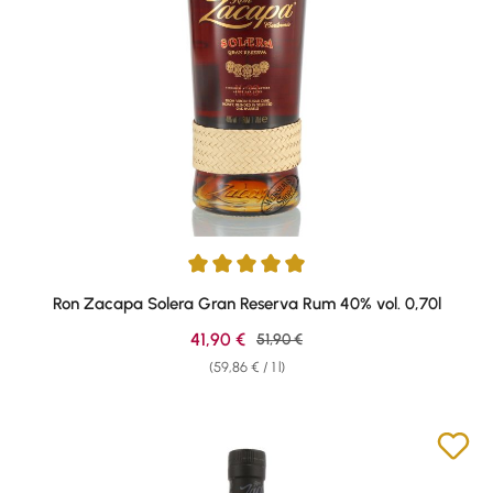
Average rating of 4.88 out of 5 stars
Ron Zacapa Solera Gran Reserva Rum 40% vol. 0,70l
Sale price:
41,90 €
Regular price:
51,90 €
(59,86 € / 1 l)