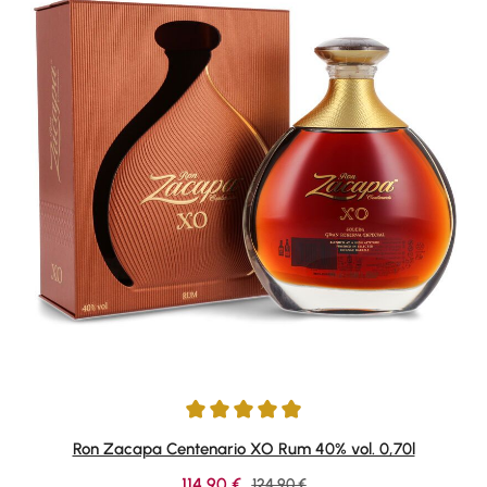
Average rating of 4.95 out of 5 stars
Ron Zacapa Centenario XO Rum 40% vol. 0,70l
Sale price:
114,90 €
Regular price:
124,90 €