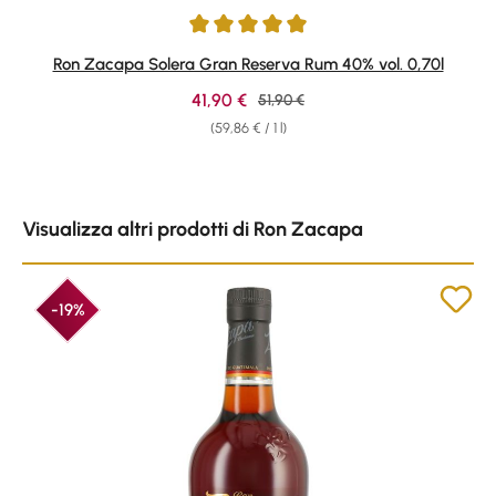
Average rating of 4.88 out of 5 stars
Ron Zacapa Solera Gran Reserva Rum 40% vol. 0,70l
Sale price:
41,90 €
Regular price:
51,90 €
(59,86 € / 1 l)
Skip product gallery
Visualizza altri prodotti di Ron Zacapa
-19%