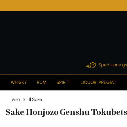
search
Skip to main navigation
Spedizione gr
WHISKY
RUM
SPIRITI
LIQUORI PREGIATI
Vino
Il Sake
Sake Honjozo Genshu Tokubetsu 