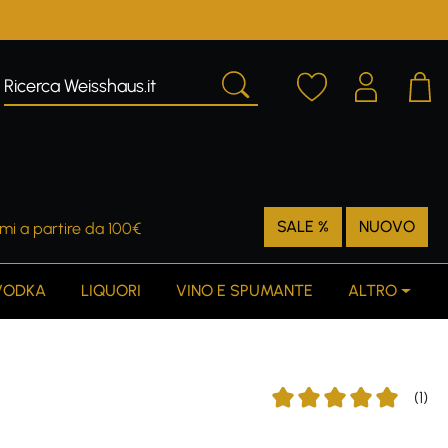
SALE %
NUOVO
mi a partire da 100€
VODKA
LIQUORI
VINO E SPUMANTE
ALTRO
(1)
Average rating of 5 out o