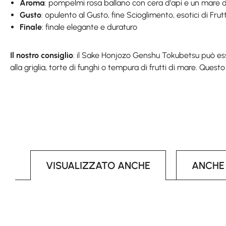
Aroma
: pompelmi rosa ballano con cera d'api e un mare di
Gusto
: opulento al Gusto, fine Scioglimento, esotici di F
Finale
: finale elegante e duraturo
Il nostro consiglio
: il Sake Honjozo Genshu Tokubetsu può es
alla griglia, torte di funghi o tempura di frutti di mare. Que
VISUALIZZATO ANCHE
ANCHE
Skip product gallery