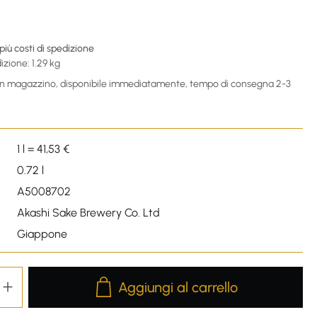
€
 più costi di spedizione
izione: 1.29 kg
 in magazzino, disponibile immediatamente, tempo di consegna 2-3
1 l = 41,53 €
0.72 l
A5008702
Akashi Sake Brewery Co. Ltd
Giappone
Product Quantity: Enter the desired amou
Aggiungi al carrello