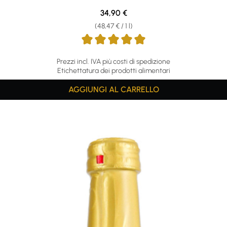
Regular price:
34,90 €
(48,47 € / 1 l)
Prezzi incl. IVA più costi di spedizione
Etichettatura dei prodotti alimentari
AGGIUNGI AL CARRELLO