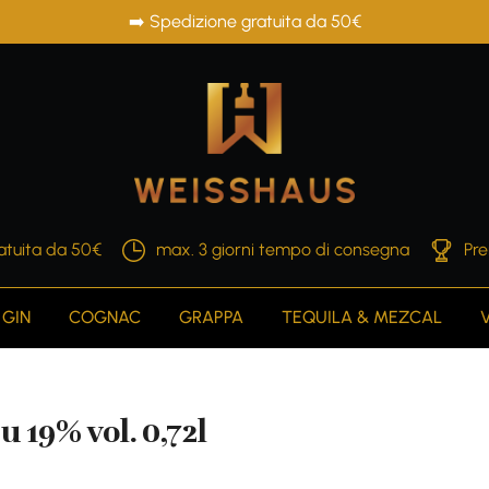
➡️ Spedizione gratuita da 50€
atuita da 50€
max. 3 giorni tempo di consegna
Pre
GIN
COGNAC
GRAPPA
TEQUILA & MEZCAL
19% vol. 0,72l