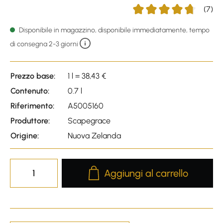
(7)
Average rating of 4.86 out
Disponibile in magazzino, disponibile immediatamente, tempo
di consegna 2-3 giorni
Prezzo base:
1 l = 38,43 €
Contenuto:
0.7 l
Riferimento:
A5005160
Produttore:
Scapegrace
Origine:
Nuova Zelanda
Product Quantity: Enter the desire
Aggiungi al carrello