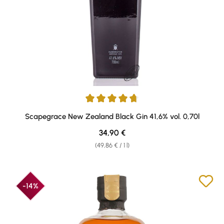
Average rating of 4.71 out of 5 stars
Scapegrace New Zealand Black Gin 41,6% vol. 0,70l
Regular price:
34,90 €
(49,86 € / 1 l)
-14%