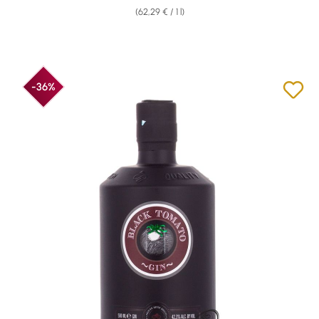
(62,29 € / 1 l)
-36%