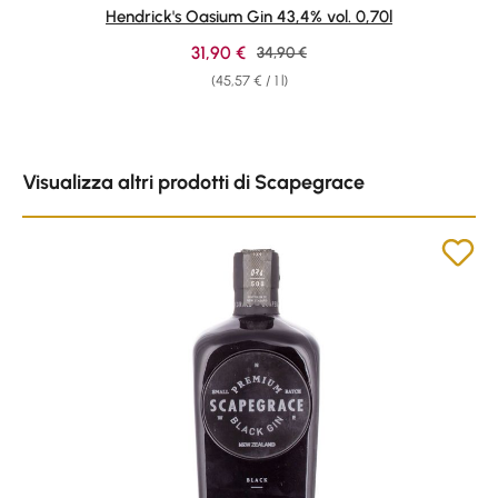
Average rating of 5 out of 5 stars
Hendrick's Oasium Gin 43,4% vol. 0,70l
Sale price:
31,90 €
Regular price:
34,90 €
(45,57 € / 1 l)
Skip product gallery
Visualizza altri prodotti di Scapegrace