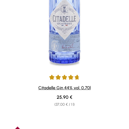
Average rating of 4.8 out of 5 stars
Citadelle Gin 44% vol. 0,70l
Regular price:
25,90 €
(37,00 € / 1 l)