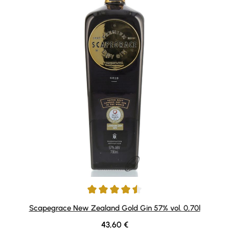
Average rating of 4.5 out of 5 stars
Scapegrace New Zealand Gold Gin 57% vol. 0,70l
Regular price:
43,60 €