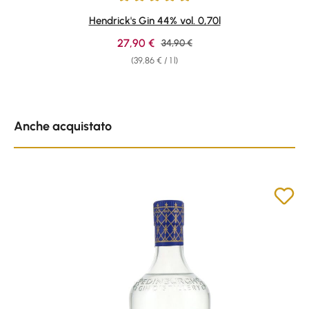
Average rating of 4.88 out of 5 stars
Hendrick's Gin 44% vol. 0,70l
Sale price:
27,90 €
Regular price:
34,90 €
(39,86 € / 1 l)
Skip product gallery
Anche acquistato