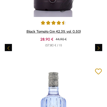
Average rating of 4.58 out of 5 stars
Black Tomato Gin 42,3% vol. 0,50l
Sale price:
28,90 €
Regular price:
44,90 €
(57,80 € / 1 l)