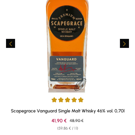
Average rating of 5 out of 5 stars
Scapegrace Vanguard Single Malt Whisky 46% vol. 0,70l
Sale price:
41,90 €
Regular price:
48,90 €
(59,86 € / 1 l)