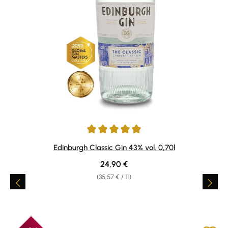
Average rating of 4.89 out of 5 stars
Edinburgh Classic Gin 43% vol. 0,70l
Regular price:
24,90 €
(35,57 € / 1 l)