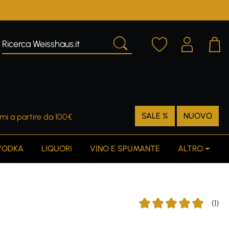
SALE %
NUOVO
mi a partire da 100€
VODKA
LIQUORI
VINO E SPUMANTE
ALTRO
(1)
Average rating of 5 out o