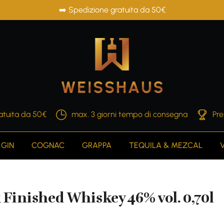
➡️ Spedizione gratuita da 50€
atuita da 50€
max. 3 giorni tempo di consegna
Pre
GIN
COGNAC
GRAPPA
TEQUILA & MEZCAL
Finished Whiskey 46% vol. 0,70l