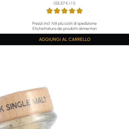
(55,57 € / 1 l)
Prezzi incl. IVA più costi di spedizione
Etichettatura dei prodotti alimentari
AGGIUNGI AL CARRELLO