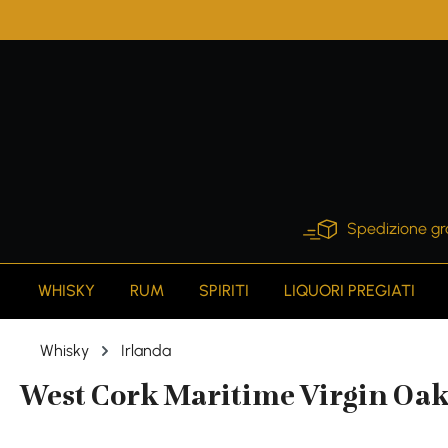
search
Skip to main navigation
Spedizione gr
WHISKY
RUM
SPIRITI
LIQUORI PREGIATI
Whisky
Irlanda
West Cork Maritime Virgin Oak 