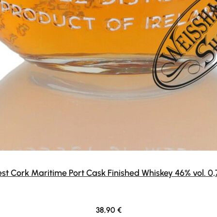
st Cork Maritime Port Cask Finished Whiskey 46% vol. 0,
Regular price:
38,90 €