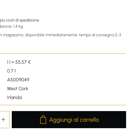
 più costi di spedizione
izione: 1.4 kg
 in magazzino, disponibile immediatamente, tempo di consegna 2-3
1 l = 55,57 €
0.7 l
A5009049
West Cork
Irlanda
Product Quantity: Enter the desired amou
Aggiungi al carrello