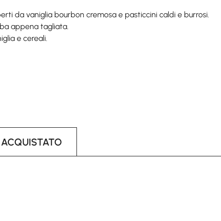
operti da vaniglia bourbon cremosa e pasticcini caldi e burrosi.
erba appena tagliata.
glia e cereali.
 ACQUISTATO