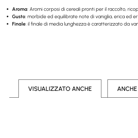
Aroma
: Aromi corposi di cereali pronti per il raccolto, ric
Gusto
: morbide ed equilibrate note di vaniglia, erica ed 
Finale
: il finale di media lunghezza è caratterizzato da vani
VISUALIZZATO ANCHE
ANCHE
Skip product gallery