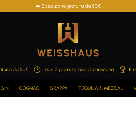
➡️ Spedizione gratuita da 50€
atuita da 50€
max. 3 giorni tempo di consegna
Pre
GIN
COGNAC
GRAPPA
TEQUILA & MEZCAL