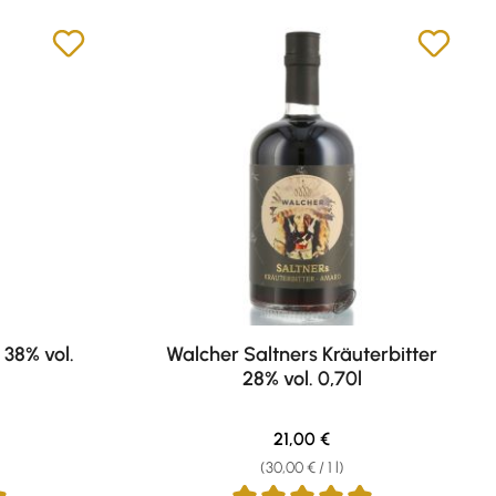
38% vol.
Walcher Saltners Kräuterbitter
28% vol. 0,70l
ce:
Regular price:
21,00 €
(30,00 € / 1 l)