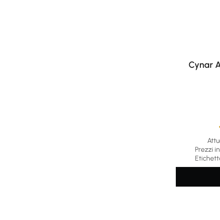
Cynar A
Attu
Average rat
Prezzi in
Etichett