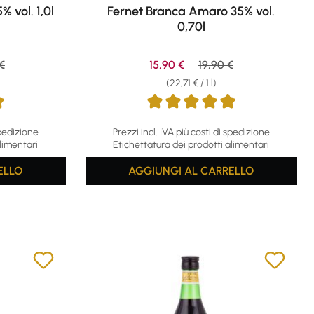
 vol. 1,0l
Fernet Branca Amaro 35% vol.
0,70l
r price:
Sale price:
Regular price:
€
15,90 €
19,90 €
(22,71 € / 1 l)
f 5 stars
Average rating of 4.94 out of 5 stars
spedizione
Prezzi incl. IVA più costi di spedizione
limentari
Etichettatura dei prodotti alimentari
ELLO
AGGIUNGI AL CARRELLO