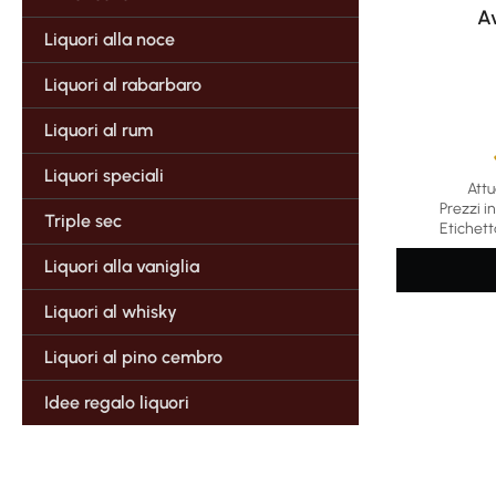
Av
Liquori alla noce
Liquori al rabarbaro
Liquori al rum
Liquori speciali
Attu
Average rat
Prezzi in
Triple sec
Etichett
Liquori alla vaniglia
Liquori al whisky
Liquori al pino cembro
Idee regalo liquori