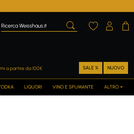
SALE %
NUOVO
mi a partire da 100€
VODKA
LIQUORI
VINO E SPUMANTE
ALTRO