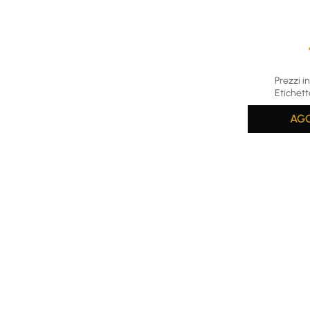
Average rat
Prezzi in
Etichett
AGG