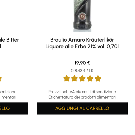
le Bitter
Braulio Amaro Kräuterlikör
l
Liquore alle Erbe 21% vol. 0,70l
ce:
Regular price:
19,90 €
(28,43 € / 1 l)
 stars
Average rating of 4.93 out of 5 stars
spedizione
Prezzi incl. IVA più costi di spedizione
limentari
Etichettatura dei prodotti alimentari
ELLO
AGGIUNGI AL CARRELLO