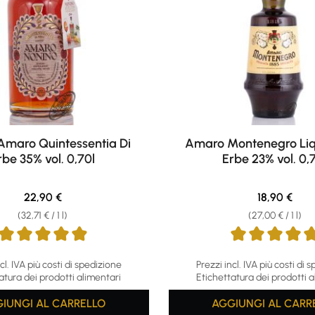
Amaro Quintessentia Di
Amaro Montenegro Liq
rbe 35% vol. 0,70l
Erbe 23% vol. 0,
Regular price:
Regular pri
22,90 €
18,90 €
(32,71 € / 1 l)
(27,00 € / 1 l)
ing of 4.94 out of 5 stars
Average rating of 4.86 out o
cl. IVA più costi di spedizione
Prezzi incl. IVA più costi di 
atura dei prodotti alimentari
Etichettatura dei prodotti a
IUNGI AL CARRELLO
AGGIUNGI AL CARR