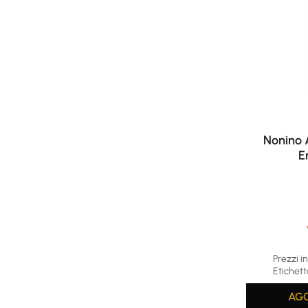
Nonino 
E
Average rat
Prezzi in
Etichett
AGG