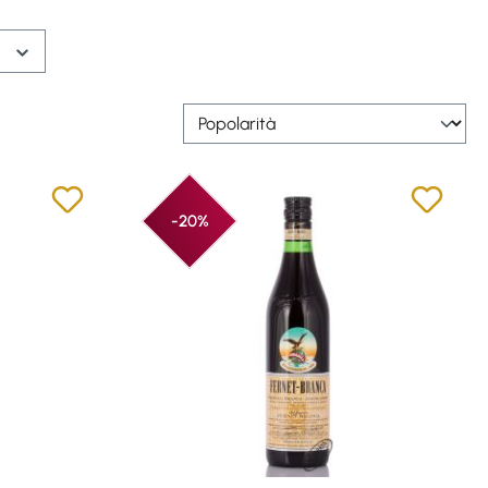
.
-20%