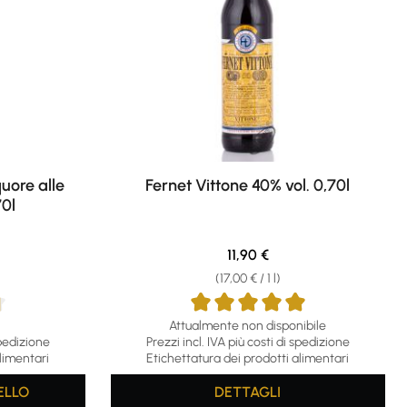
uore alle
Fernet Vittone 40% vol. 0,70l
70l
ce:
Regular price:
11,90 €
(17,00 € / 1 l)
Attualmente non disponibile
f 5 stars
Average rating of 4.98 out of 5 stars
spedizione
Prezzi incl. IVA più costi di spedizione
limentari
Etichettatura dei prodotti alimentari
ELLO
DETTAGLI