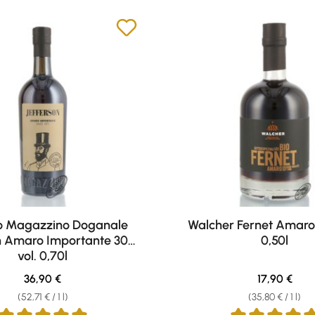
o Magazzino Doganale
Walcher Fernet Amaro 
n Amaro Importante 30%
0,50l
vol. 0,70l
Regular price:
Regular pri
36,90 €
17,90 €
(52,71 € / 1 l)
(35,80 € / 1 l)