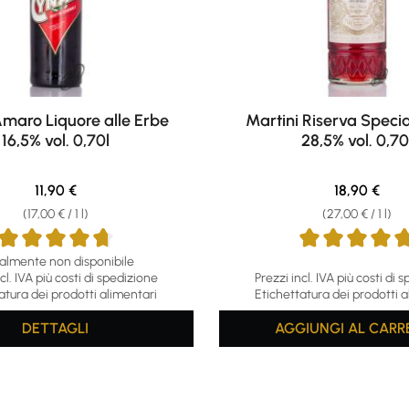
maro Liquore alle Erbe
Martini Riserva Specia
16,5% vol. 0,70l
28,5% vol. 0,70
Regular price:
Regular pri
11,90 €
18,90 €
(17,00 € / 1 l)
(27,00 € / 1 l)
almente non disponibile
ing of 4.75 out of 5 stars
Average rating of 5 out of 5
cl. IVA più costi di spedizione
Prezzi incl. IVA più costi di 
atura dei prodotti alimentari
Etichettatura dei prodotti a
DETTAGLI
AGGIUNGI AL CARR