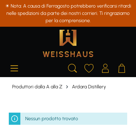
☀ Nota: A causa di Ferragosto potrebbero verificarsi ritardi
in content
nelle spedizioni da parte dei nostri corrieri. Ti ringraziamo
per la comprensione.
Produttori dalla A alla Z
Ardara Distillery
Nessun prodotto trovato