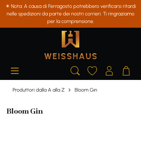
☀ Nota: A causa di Ferragosto potrebbero verificarsi ritardi
in content
nelle spedizioni da parte dei nostri corrieri. Ti ringraziamo
per la comprensione.
Produttori dalla A alla Z
Bloom Gin
Bloom Gin