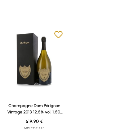
Champagne Dom Pérignon
Vintage 2013 12,5% vol. 1,50l
confezione regalo Magnum
Regular price:
619,90 €
(413,27 € / 1 l)