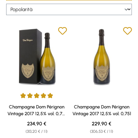
Average rating of 5 out of 5 stars
Champagne Dom Pérignon
Champagne Dom Pérignon
Vintage 2017 12,5% vol. 0,75l
Vintage 2017 12,5% vol. 0,75l
confezione regalo
Regular price:
Regular price:
234,90 €
229,90 €
(313,20 € / 1 l)
(306,53 € / 1 l)