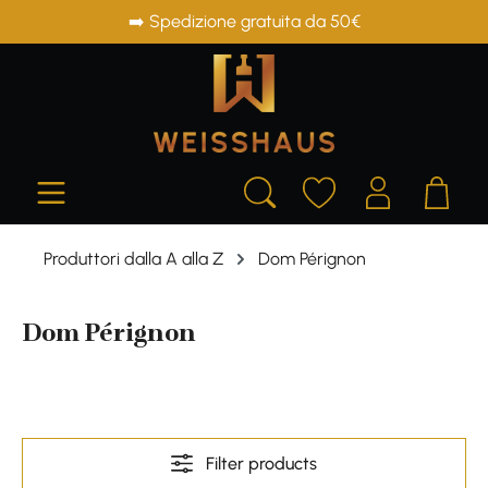
➡️ Spedizione gratuita da 50€
in content
Produttori dalla A alla Z
Dom Pérignon
Dom Pérignon
Filter products