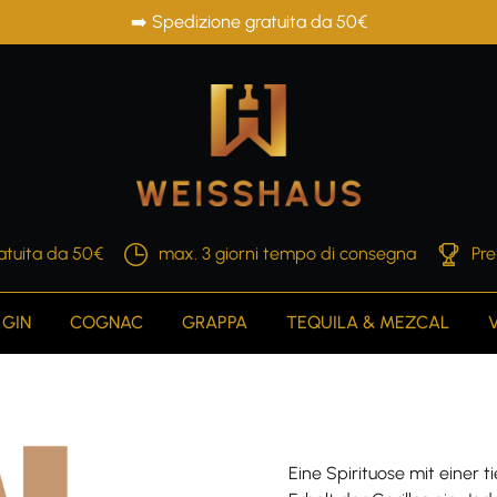
➡️ Spedizione gratuita da 50€
atuita da 50€
max. 3 giorni tempo di consegna
Pre
GIN
COGNAC
GRAPPA
TEQUILA & MEZCAL
Eine Spirituose mit einer 