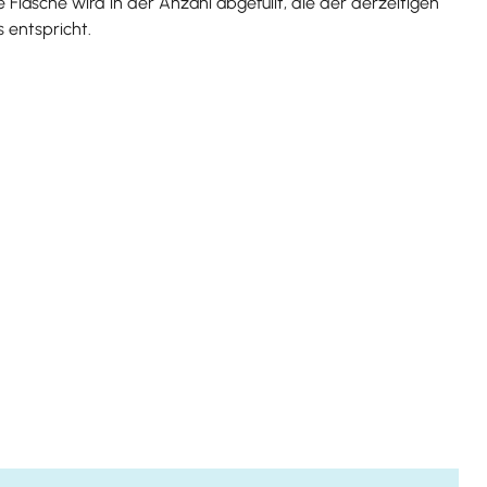
de Flasche wird in der Anzahl abgefüllt, die der derzeitigen
s entspricht.