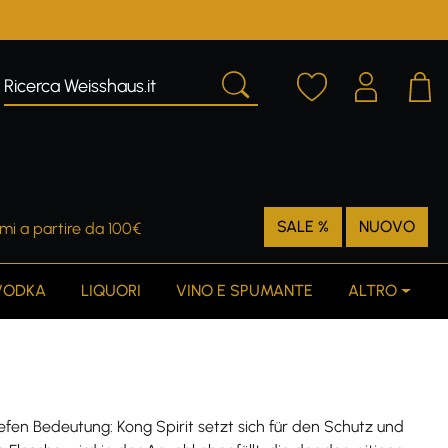
SALE %
NUOVO
mi a partire da 100€
VODKA
LIQUORI
VINO E SPUMANTE
ALTRO
tiefen Bedeutung: Kong Spirit setzt sich für den Schutz und