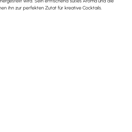
ergestellt wird. Sein erfrischend süßes Aroma und die
en ihn zur perfekten Zutat für kreative Cocktails.