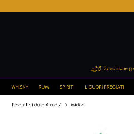
search
Skip to main navigation
Spedizione gr
WHISKY
RUM
SPIRITI
LIQUORI PREGIATI
Produttori dalla A alla Z
Midori