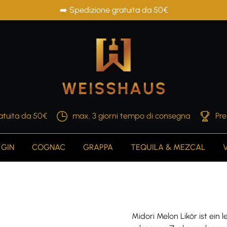
➡️ Spedizione gratuita da 50€
atuita da 50€
max. 3 giorni tempo di consegna
Pre
GIN
COGNAC
GRAPPA
TEQUILA & MEZCAL
Midori Melon Likör ist ein 