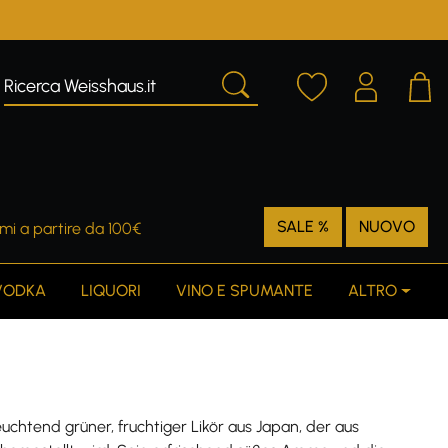
SALE %
NUOVO
mi a partire da 100€
VODKA
LIQUORI
VINO E SPUMANTE
ALTRO
leuchtend grüner, fruchtiger Likör aus Japan, der aus