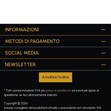
INFORMAZIONI
METODI DI PAGAMENTO
SOCIAL MEDIA
NEWSLETTER
Annullare l'ordine
* Tutti i prezzi includono l'IVA più
spese di spedizione
ed eventuali spese di
spedizione, se non diversamente indicato.
Copyright © 2026
1
prezzo consigliato del produttore attuale o precedente non vincolante, IVA