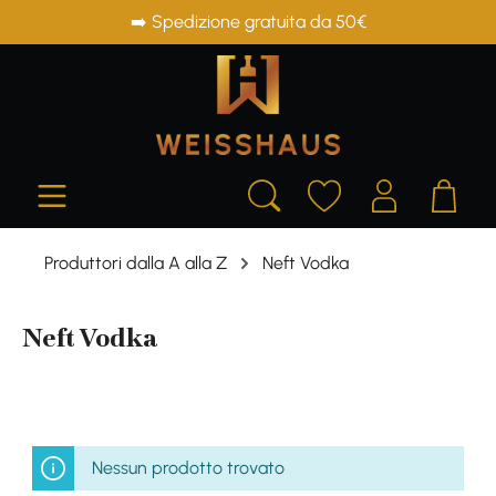
➡️ Spedizione gratuita da 50€
in content
Produttori dalla A alla Z
Neft Vodka
Neft Vodka
Nessun prodotto trovato