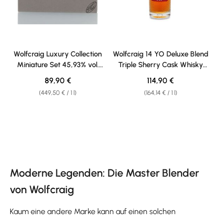
Wolfcraig Luxury Collection
Wolfcraig 14 YO Deluxe Blend
Miniature Set 45,93% vol.
Triple Sherry Cask Whisky
0,20l
Second Edition 46,1% vol.
Regular price:
Regular price:
89,90 €
114,90 €
0,70l
(449,50 € / 1 l)
(164,14 € / 1 l)
Moderne Legenden: Die Master Blender
von Wolfcraig
Kaum eine andere Marke kann auf einen solchen