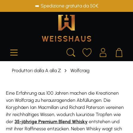
➡️ Spedizione gratuita da 50€
in content
Produttori dalla A alla Z
Wolfcraig
Eine Erfahrung aus 100 Jahren machen die Kreationen
von Wolfcraig zu herausragenden Abfüllungen. Die
Koryphäen Ian Macmillan und Richard Paterson vereinen
ihr reichhaltiges Wissen, wodurch luxuriöse Tropfen wie
der
35-jährige Premium Blend Whisky
entstehen und
mit ihrer Raffinesse entzücken. Neben Whisky wagt sich