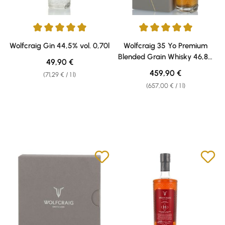
Average rating of 5 out of 5 stars
Average rating of 5 out of 5 sta
Wolfcraig Gin 44,5% vol. 0,70l
Wolfcraig 35 Yo Premium
Blended Grain Whisky 46,8%
Regular price:
49,90 €
vol. 0,70l
Regular price:
459,90 €
(71,29 € / 1 l)
(657,00 € / 1 l)