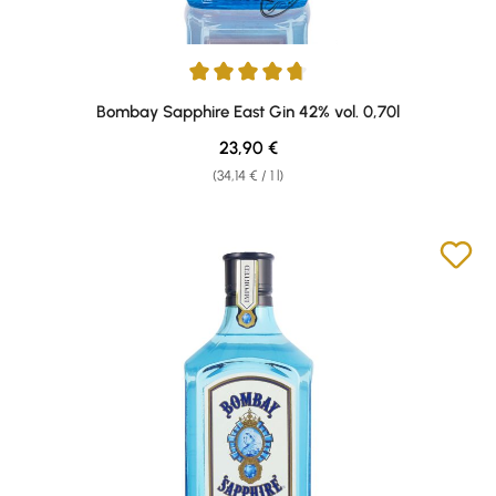
Average rating of 4.83 out of 5 stars
Bombay Sapphire East Gin 42% vol. 0,70l
Regular price:
23,90 €
(34,14 € / 1 l)