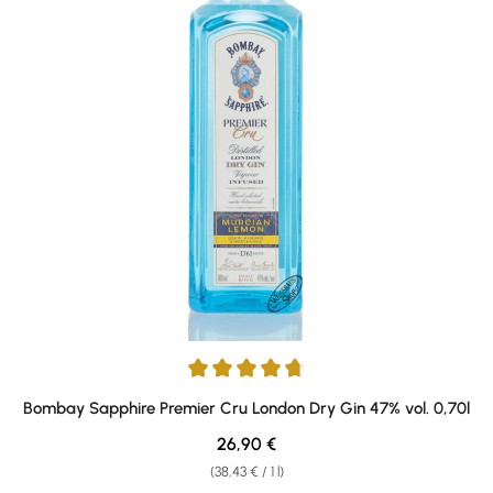
Average rating of 4.67 out of 5 stars
Bombay Sapphire Premier Cru London Dry Gin 47% vol. 0,70l
Regular price:
26,90 €
(38,43 € / 1 l)