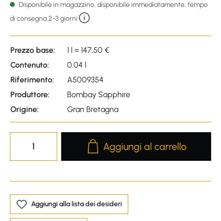
Disponibile in magazzino, disponibile immediatamente, tempo
di consegna 2-3 giorni
Prezzo base:
1 l = 147,50 €
Contenuto:
0.04 l
Riferimento:
A5009354
Produttore:
Bombay Sapphire
Origine:
Gran Bretagna
Product Quantity: Enter the desire
Aggiungi al carrello
Aggiungi alla lista dei desideri