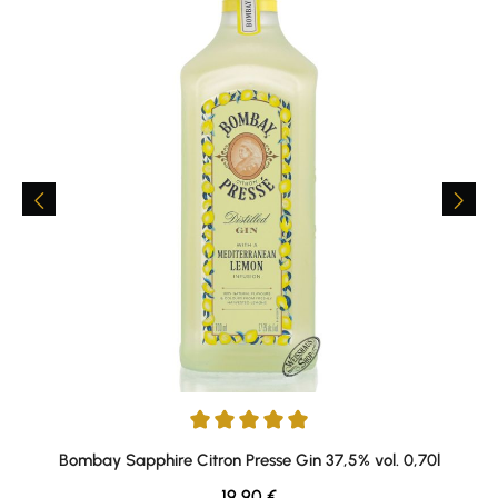
Average rating of 5 out of 5 stars
Bombay Sapphire Citron Presse Gin 37,5% vol. 0,70l
Regular price:
19,90 €