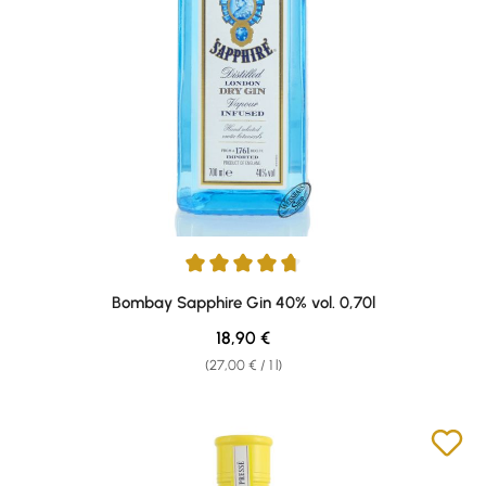
Average rating of 4.87 out of 5 stars
Bombay Sapphire Gin 40% vol. 0,70l
Regular price:
18,90 €
(27,00 € / 1 l)