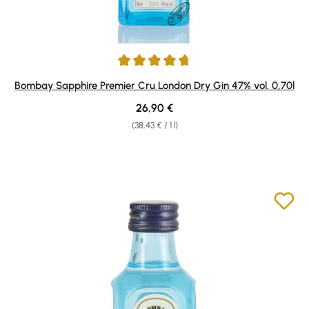
Average rating of 4.67 out of 5 stars
Bombay Sapphire Premier Cru London Dry Gin 47% vol. 0,70l
Regular price:
26,90 €
(38,43 € / 1 l)