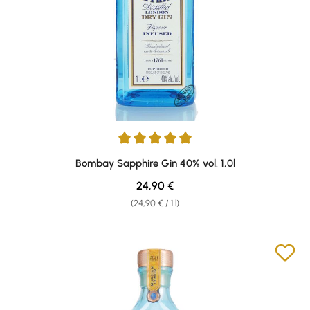
Average rating of 4.94 out of 5 stars
Bombay Sapphire Gin 40% vol. 1,0l
Regular price:
24,90 €
(24,90 € / 1 l)