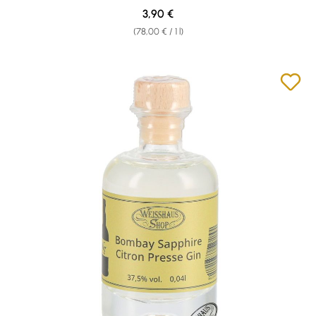
Regular price:
3,90 €
(78,00 € / 1 l)