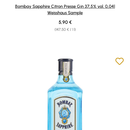
Bombay Sapphire Citron Presse Gin 37,5% vol. 0,04l
Weisshaus Sample
Regular price:
5,90 €
(147,50 € / 1 l)