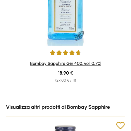
Average rating of 4.87 out of 5 stars
Bombay Sapphire Gin 40% vol. 0,70l
Regular price:
18,90 €
(27,00 € / 1 l)
Skip product gallery
Visualizza altri prodotti di Bombay Sapphire