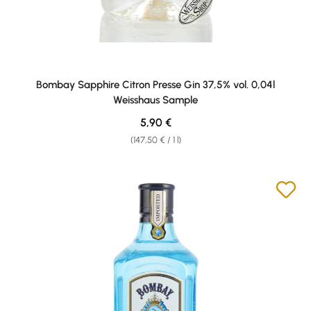
Bombay Sapphire Citron Presse Gin 37,5% vol. 0,04l
Weisshaus Sample
Regular price:
5,90 €
(147,50 € / 1 l)