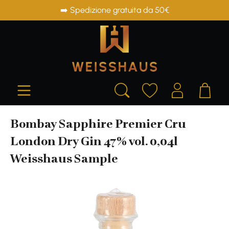
➡️ Spedizione gratuita da 50€
in content
Bombay Sapphire Premier Cru
London Dry Gin 47% vol. 0,04l
Weisshaus Sample
Skip image gallery