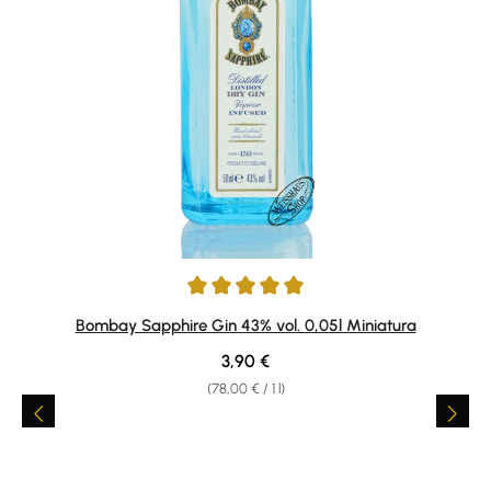
Average rating of 5 out of 5 stars
Bombay Sapphire Gin 43% vol. 0,05l Miniatura
Regular price:
3,90 €
(78,00 € / 1 l)