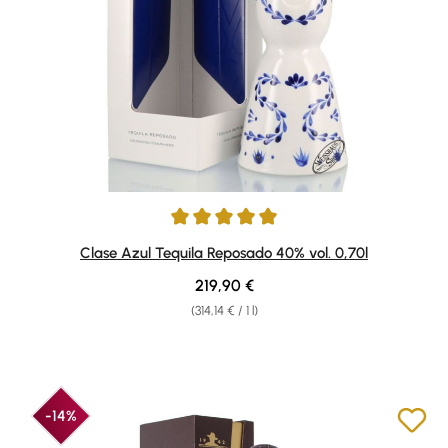
Average rating of 5 out of 5 stars
Clase Azul Tequila Reposado 40% vol. 0,70l
Regular price:
219,90 €
(314,14 € / 1 l)
-14%