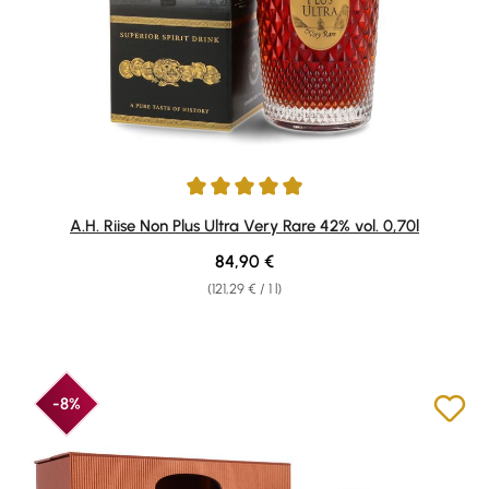
Average rating of 4.94 out of 5 stars
A.H. Riise Non Plus Ultra Very Rare 42% vol. 0,70l
Regular price:
84,90 €
(121,29 € / 1 l)
-8%