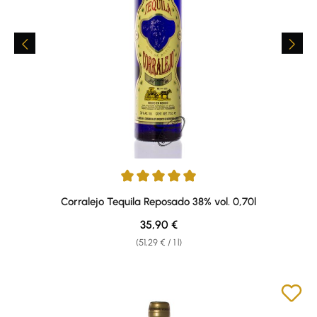
Average rating of 4.91 out of 5 stars
Corralejo Tequila Reposado 38% vol. 0,70l
Regular price:
35,90 €
(51,29 € / 1 l)