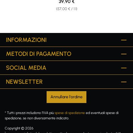
Regular price:
39,90 €
(57,00 € / 1 l)
INFORMAZIONI
METODI DI PAGAMENTO
SOCIAL MEDIA
NEWSLETTER
Annullare l'ordine
* Tutti i prezzi includono l'IVA più
spese di spedizione
ed eventuali spese di
spedizione, se non diversamente indicato.
Copyright © 2026
1