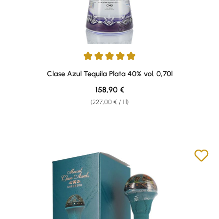
Average rating of 5 out of 5 stars
Clase Azul Tequila Plata 40% vol. 0,70l
Regular price:
158,90 €
(227,00 € / 1 l)