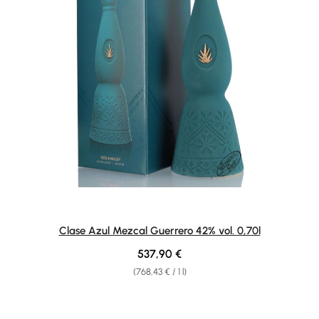
Clase Azul Mezcal Guerrero 42% vol. 0,70l
Regular price:
537,90 €
(768,43 € / 1 l)