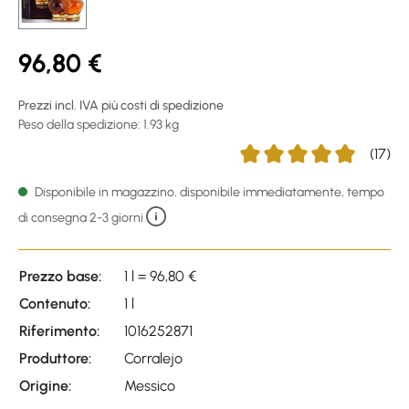
96,80 €
Prezzi incl. IVA più costi di spedizione
Peso della spedizione: 1.93 kg
(17)
Average rating of 4.88 out 
Disponibile in magazzino, disponibile immediatamente, tempo
di consegna 2-3 giorni
Prezzo base:
1 l = 96,80 €
Contenuto:
1 l
Riferimento:
1016252871
Produttore:
Corralejo
Origine:
Messico