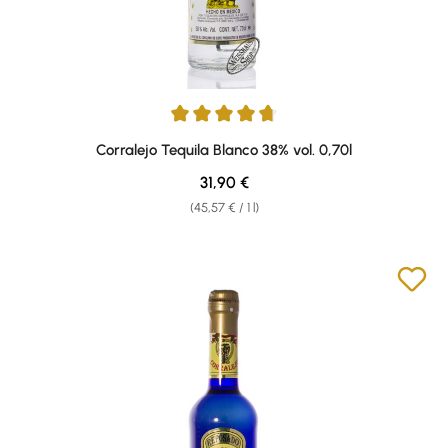
Average rating of 4.82 out of 5 stars
Corralejo Tequila Blanco 38% vol. 0,70l
Regular price:
31,90 €
(45,57 € / 1 l)