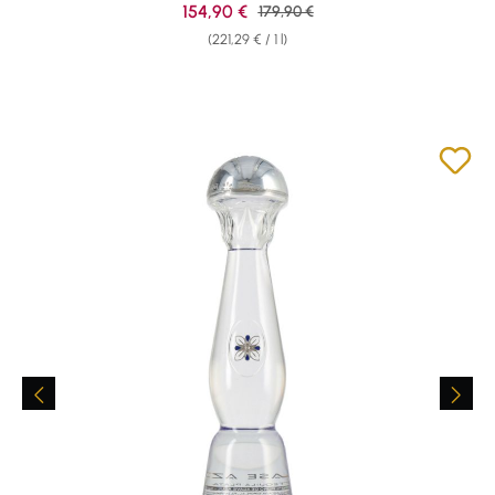
Sale price:
154,90 €
Regular price:
179,90 €
(221,29 € / 1 l)