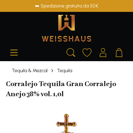
➡️ Spedizione gratuita da 50€
in content
Tequila & Mezcal
Tequila
Corralejo Tequila Gran Corralejo
Anejo 38% vol. 1,0l
Skip image gallery