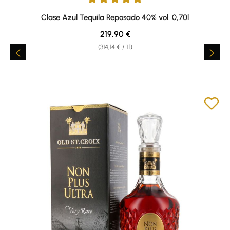
Average rating of 5 out of 5 stars
Clase Azul Tequila Reposado 40% vol. 0,70l
Regular price:
219,90 €
(314,14 € / 1 l)