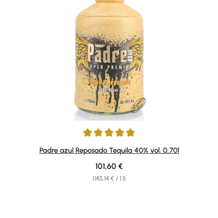
Average rating of 4.95 out of 5 stars
Padre azul Reposado Tequila 40% vol. 0,70l
Regular price:
101,60 €
(145,14 € / 1 l)