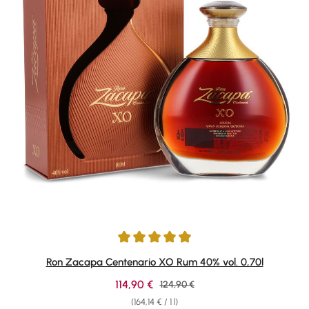
Average rating of 4.95 out of 5 stars
Ron Zacapa Centenario XO Rum 40% vol. 0,70l
Sale price:
114,90 €
Regular price:
124,90 €
(164,14 € / 1 l)