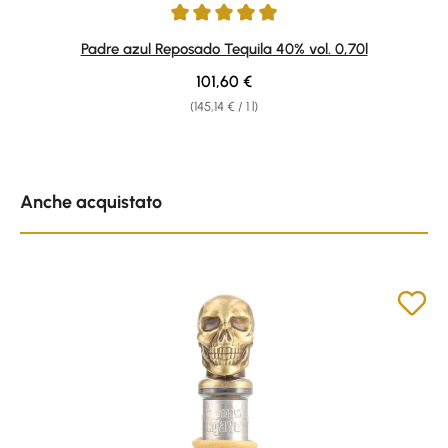
Average rating of 4.95 out of 5 stars
Padre azul Reposado Tequila 40% vol. 0,70l
Regular price:
101,60 €
(145,14 € / 1 l)
Skip product gallery
Anche acquistato