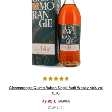
Average rating of 4.84 out of 5 stars
Glenmorangie Quinta Ruban Single Malt Whisky 46% vol.
0,70l
Sale price:
49,90 €
Regular price:
59,90 €
(71,29 € / 1 l)