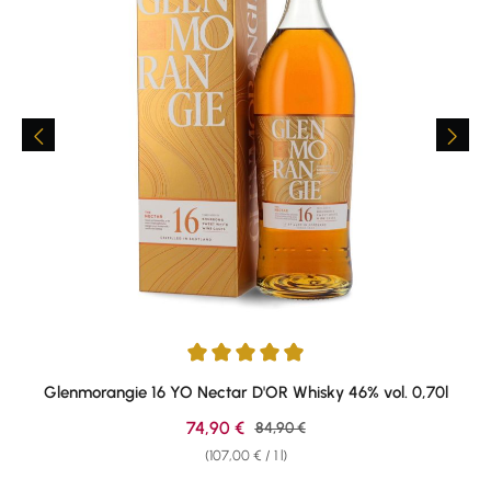
Average rating of 4.89 out of 5 stars
Glenmorangie 16 YO Nectar D'OR Whisky 46% vol. 0,70l
Sale price:
74,90 €
Regular price:
84,90 €
(107,00 € / 1 l)