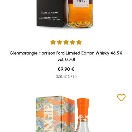
Average rating of 5 out of 5 stars
Glenmorangie Harrison Ford Limited Edition Whisky 46,5%
vol. 0,70l
Regular price:
89,90 €
(128,43 € / 1 l)