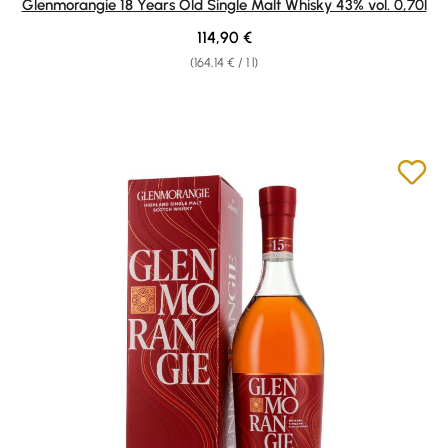
Glenmorangie 18 Years Old Single Malt Whisky 43% vol. 0,70l
Regular price:
114,90 €
(164,14 € / 1 l)