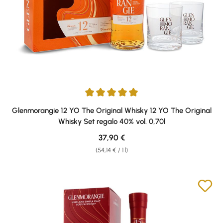
Average rating of 5 out of 5 stars
Glenmorangie 12 YO The Original Whisky 12 YO The Original
Whisky Set regalo 40% vol. 0,70l
Regular price:
37,90 €
(54,14 € / 1 l)