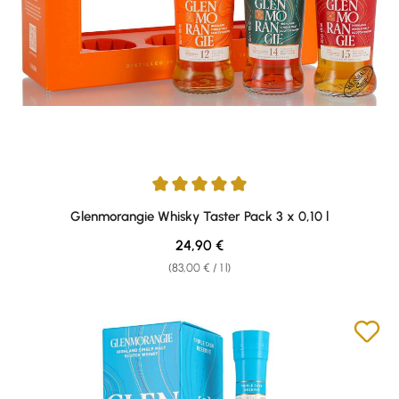
Average rating of 5 out of 5 stars
Glenmorangie Whisky Taster Pack 3 x 0,10 l
Regular price:
24,90 €
(83,00 € / 1 l)