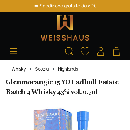
➡️ Spedizione gratuita da 50€
in content
Whisky
Scozia
Highlands
Glenmorangie 15 YO Cadboll Estate
Batch 4 Whisky 43% vol. 0,70l
Skip image gallery