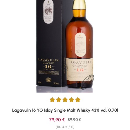
Average rating of 4.95 out of 5 stars
Lagavulin 16 YO Islay Single Malt Whisky 43% vol. 0,70l
Sale price:
79,90 €
Regular price:
89,90 €
(114,14 € / 1 l)