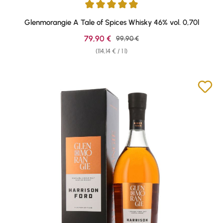
Average rating of 5 out of 5 stars
Glenmorangie A Tale of Spices Whisky 46% vol. 0,70l
Sale price:
79,90 €
Regular price:
99,90 €
(114,14 € / 1 l)