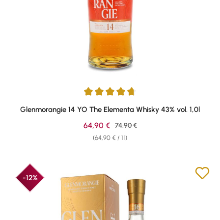
Average rating of 4.75 out of 5 stars
Glenmorangie 14 YO The Elementa Whisky 43% vol. 1,0l
Sale price:
64,90 €
Regular price:
74,90 €
(64,90 € / 1 l)
-12%