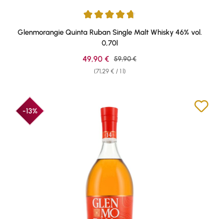
Average rating of 4.84 out of 5 stars
Glenmorangie Quinta Ruban Single Malt Whisky 46% vol.
0,70l
Sale price:
49,90 €
Regular price:
59,90 €
(71,29 € / 1 l)
-13%