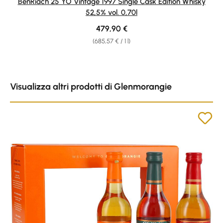
BenRiach 25 YO Vintage 1997 Single Cask Edition Whisky
52,5% vol. 0,70l
Regular price:
479,90 €
(685,57 € / 1 l)
Skip product gallery
Visualizza altri prodotti di Glenmorangie