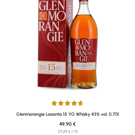
Average rating of 4.86 out of 5 stars
Glenmorangie Lasanta 15 YO Whisky 43% vol. 0,70l
Regular price:
49,90 €
(71,29 € / 1 l)