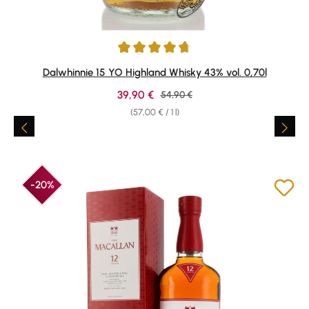
Average rating of 4.82 out of 5 stars
Dalwhinnie 15 YO Highland Whisky 43% vol. 0,70l
Sale price:
39,90 €
Regular price:
54,90 €
(57,00 € / 1 l)
-20%