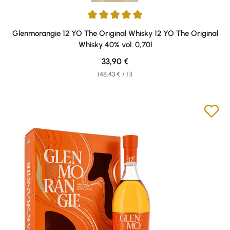
Average rating of 4.94 out of 5 stars
Glenmorangie 12 YO The Original Whisky 12 YO The Original
Whisky 40% vol. 0,70l
Regular price:
33,90 €
(48,43 € / 1 l)