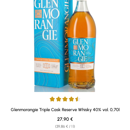
Average rating of 4.5 out of 5 stars
Glenmorangie Triple Cask Reserve Whisky 40% vol. 0,70l
Regular price:
27,90 €
(39,86 € / 1 l)