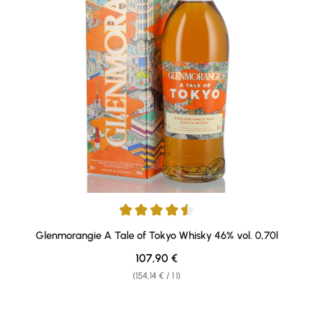
Average rating of 4.5 out of 5 stars
Glenmorangie A Tale of Tokyo Whisky 46% vol. 0,70l
Regular price:
107,90 €
(154,14 € / 1 l)