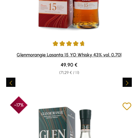
Average rating of 4.86 out of 5 stars
Glenmorangie Lasanta 15 YO Whisky 43% vol. 0,70l
Regular price:
49,90 €
(71,29 € / 1 l)
-17%