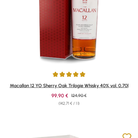
Average rating of 4.91 out of 5 stars
Macallan 12 YO Sherry Oak Trilogie Whisky 40% vol. 0,70l
Sale price:
99,90 €
Regular price:
124,90 €
(142,71 € / 1 l)