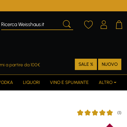
SALE %
NUOVO
mi a partire da 100€
VODKA
LIQUORI
VINO E SPUMANTE
ALTRO
(1)
Average rating of 5 out o