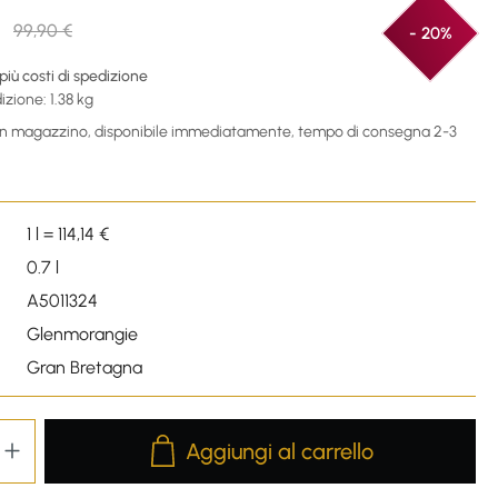
99,90 €
- 20%
 più costi di spedizione
izione: 1.38 kg
 in magazzino, disponibile immediatamente, tempo di consegna 2-3
1 l = 114,14 €
0.7 l
A5011324
Glenmorangie
Gran Bretagna
Product Quantity: Enter the desired amou
Aggiungi al carrello