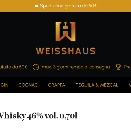
➡️ Spedizione gratuita da 50€
atuita da 50€
max. 3 giorni tempo di consegna
Pre
GIN
COGNAC
GRAPPA
TEQUILA & MEZCAL
hisky 46% vol. 0,70l