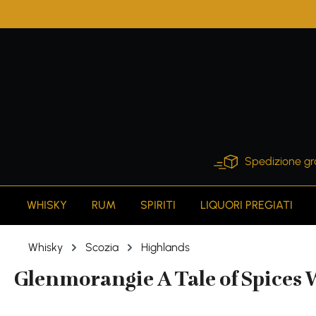
search
Skip to main navigation
Spedizione gr
WHISKY
RUM
SPIRITI
LIQUORI PREGIATI
Whisky
Scozia
Highlands
Glenmorangie A Tale of Spices W