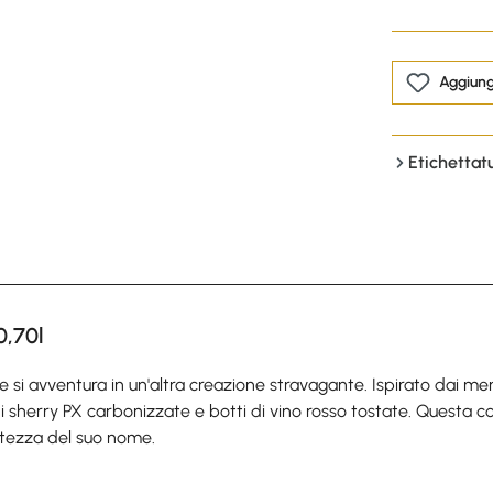
Aggiungi
Etichettat
0,70l
i avventura in un'altra creazione stravagante. Ispirato dai mercat
i di sherry PX carbonizzate e botti di vino rosso tostate. Ques
altezza del suo nome.