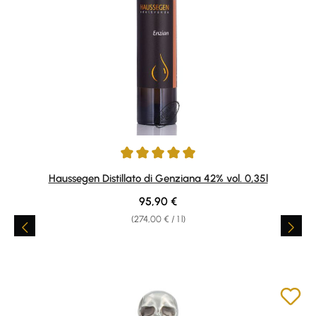
Average rating of 5 out of 5 stars
Haussegen Distillato di Genziana 42% vol. 0,35l
Regular price:
95,90 €
(274,00 € / 1 l)