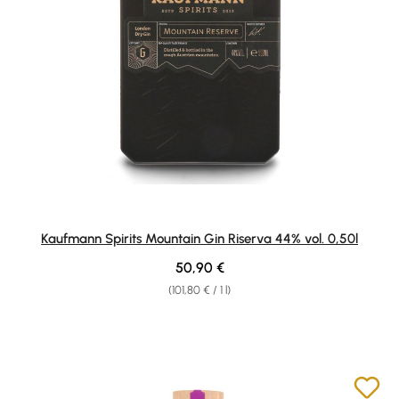
Kaufmann Spirits Mountain Gin Riserva 44% vol. 0,50l
Regular price:
50,90 €
(101,80 € / 1 l)