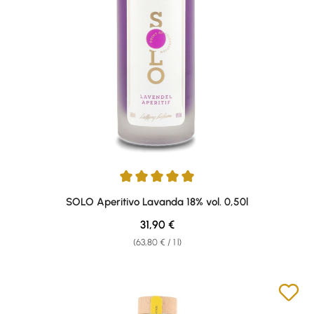
Average rating of 5 out of 5 stars
SOLO Aperitivo Lavanda 18% vol. 0,50l
Regular price:
31,90 €
(63,80 € / 1 l)