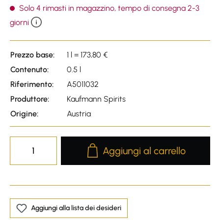
Solo 4 rimasti in magazzino, tempo di consegna 2-3
giorni
Prezzo base:
1 l = 173,80 €
Contenuto:
0.5 l
Riferimento:
A5011032
Produttore:
Kaufmann Spirits
Origine:
Austria
Product Quantity: Enter the desire
Aggiungi al carrello
Aggiungi alla lista dei desideri