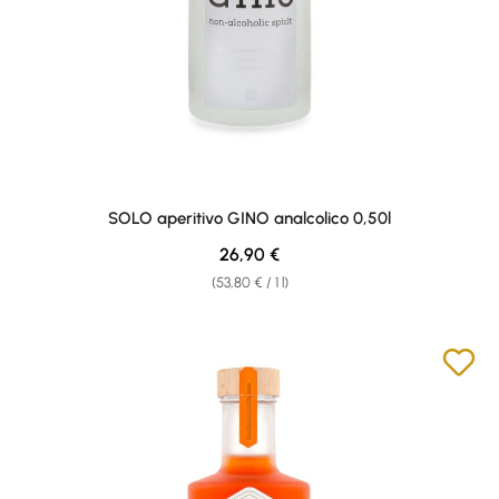
SOLO aperitivo GINO analcolico 0,50l
Regular price:
26,90 €
(53,80 € / 1 l)