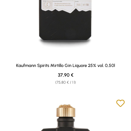
Kaufmann Spirits Mirtillo Gin Liquore 25% vol. 0,50l
Regular price:
37,90 €
(75,80 € / 1 l)