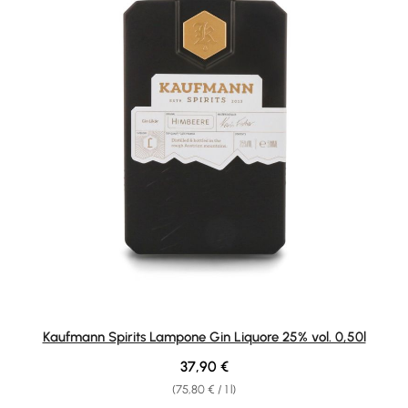
Kaufmann Spirits Lampone Gin Liquore 25% vol. 0,50l
Regular price:
37,90 €
(75,80 € / 1 l)