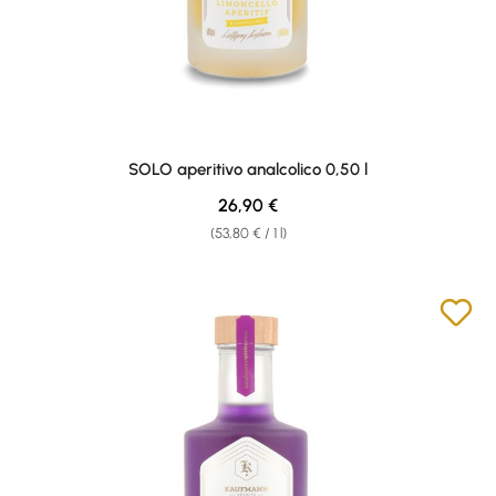
SOLO aperitivo analcolico 0,50 l
Regular price:
26,90 €
(53,80 € / 1 l)