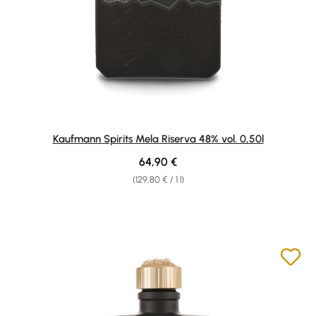
Kaufmann Spirits Mela Riserva 48% vol. 0,50l
Regular price:
64,90 €
(129,80 € / 1 l)