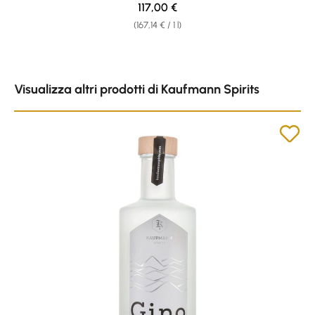
Regular price:
117,00 €
(167,14 € / 1 l)
Skip product gallery
Visualizza altri prodotti di Kaufmann Spirits