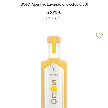
SOLO Aperitivo Lavanda analcolico 0,50l
Regular price:
26,90 €
(53,80 € / 1 l)