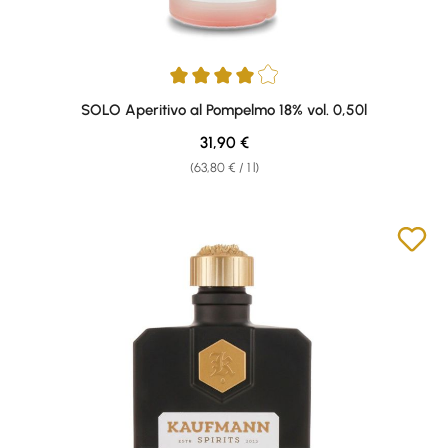
Average rating of 4 out of 5 stars
SOLO Aperitivo al Pompelmo 18% vol. 0,50l
Regular price:
31,90 €
(63,80 € / 1 l)