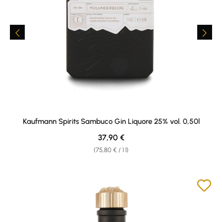
Kaufmann Spirits Sambuco Gin Liquore 25% vol. 0,50l
Regular price:
37,90 €
(75,80 € / 1 l)