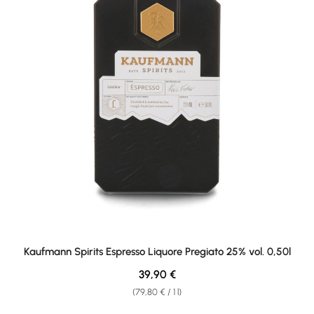
Kaufmann Spirits Espresso Liquore Pregiato 25% vol. 0,50l
Regular price:
39,90 €
(79,80 € / 1 l)