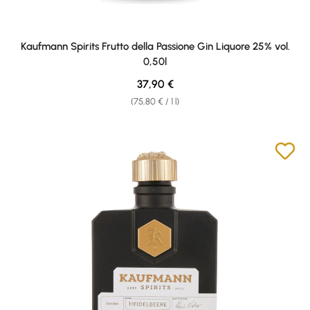
Kaufmann Spirits Frutto della Passione Gin Liquore 25% vol.
0,50l
Regular price:
37,90 €
(75,80 € / 1 l)