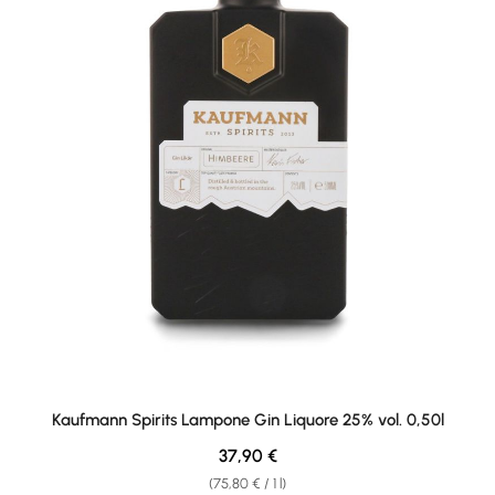
Kaufmann Spirits Lampone Gin Liquore 25% vol. 0,50l
Regular price:
37,90 €
(75,80 € / 1 l)