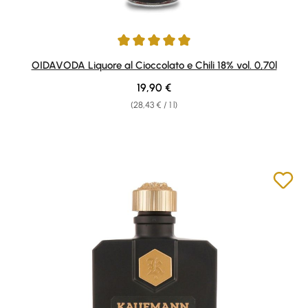
Average rating of 5 out of 5 stars
OIDAVODA Liquore al Cioccolato e Chili 18% vol. 0,70l
Regular price:
19,90 €
(28,43 € / 1 l)