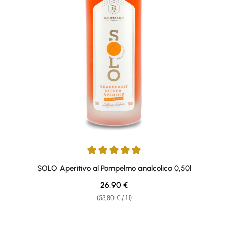
Average rating of 5 out of 5 stars
SOLO Aperitivo al Pompelmo analcolico 0,50l
Regular price:
26,90 €
(53,80 € / 1 l)