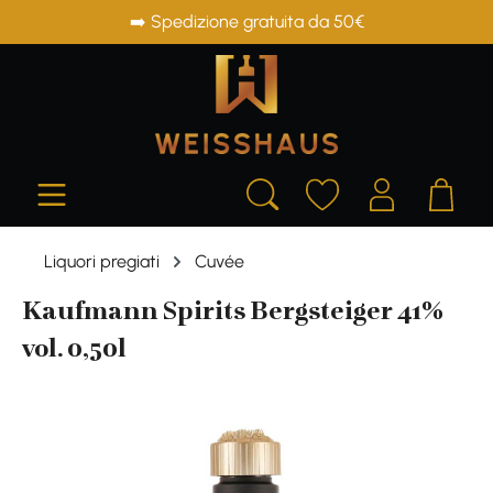
➡️ Spedizione gratuita da 50€
in content
Liquori pregiati
Cuvée
Kaufmann Spirits Bergsteiger 41%
vol. 0,50l
Skip image gallery