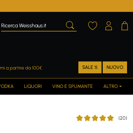
SALE %
NUOVO
mi a partire da 100€
VODKA
LIQUORI
VINO E SPUMANTE
ALTRO
(20)
Average rating of 4.95 out o