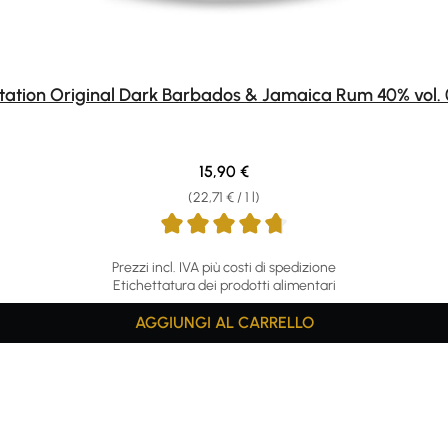
tation Original Dark Barbados & Jamaica Rum 40% vol. 
Regular price:
15,90 €
(22,71 € / 1 l)
Prezzi incl. IVA più costi di spedizione
Etichettatura dei prodotti alimentari
AGGIUNGI AL CARRELLO