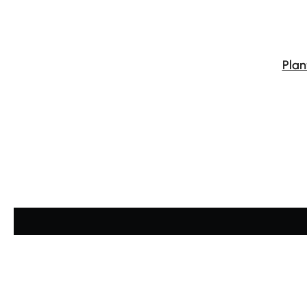
Plan
Average rating of 4.68 out of 5 stars