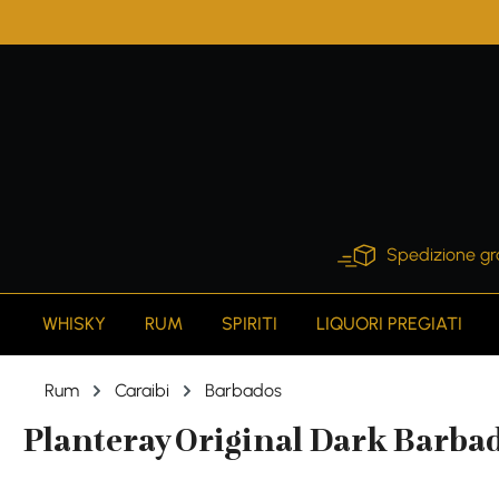
search
Skip to main navigation
Spedizione gr
WHISKY
RUM
SPIRITI
LIQUORI PREGIATI
Rum
Caraibi
Barbados
Planteray Original Dark Barbad