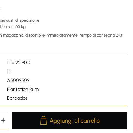
€
 più costi di spedizione
izione: 1.65 kg
 in magazzino, disponibile immediatamente, tempo di consegna 2-3
1 l = 22,90 €
1 l
A5009509
Plantation Rum
Barbados
Product Quantity: Enter the desired amou
Aggiungi al carrello