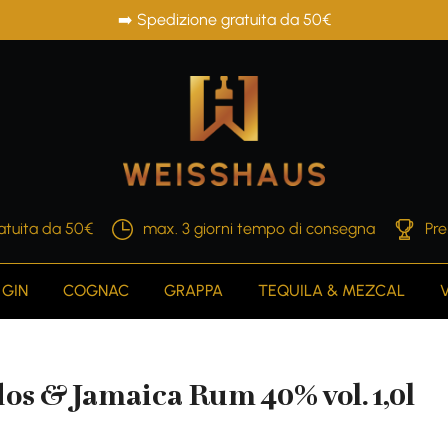
➡️ Spedizione gratuita da 50€
atuita da 50€
max. 3 giorni tempo di consegna
Pre
GIN
COGNAC
GRAPPA
TEQUILA & MEZCAL
os & Jamaica Rum 40% vol. 1,0l