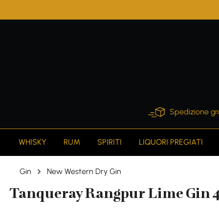
search
Skip to main navigation
Spedizione gr
WHISKY
RUM
SPIRITI
LIQUORI PREGIATI
Gin
New Western Dry Gin
Tanqueray Rangpur Lime Gin 41,