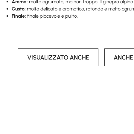
Aroma:
molto agrumato, ma non troppo. Il ginepro alpino
Gusto:
molto delicato e aromatico, rotondo e molto agru
Finale:
finale piacevole e pulito.
VISUALIZZATO ANCHE
ANCHE
Skip product gallery