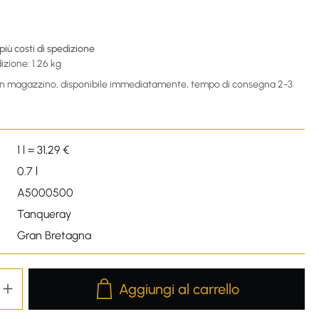
 più costi di spedizione
izione: 1.26 kg
 in magazzino, disponibile immediatamente, tempo di consegna 2-3
1 l = 31,29 €
0.7 l
A5000500
Tanqueray
Gran Bretagna
Product Quantity: Enter the desired amou
Aggiungi al carrello