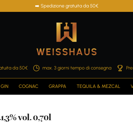
➡️ Spedizione gratuita da 50€
atuita da 50€
max. 3 giorni tempo di consegna
Pre
GIN
COGNAC
GRAPPA
TEQUILA & MEZCAL
3% vol. 0,70l