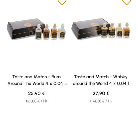
Taste and Match - Rum
Taste and Match - Whisky
Around The World 4 x 0,04 l
around the World 4 x 0,04 l
Weisshaus Sample Set
Weisshaus Sample Set
Regular price:
Regular price:
25,90 €
27,90 €
(161,88 € / 1 l)
(174,38 € / 1 l)