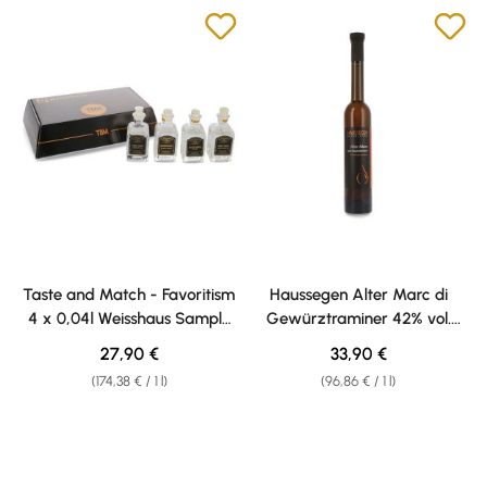
Taste and Match - Favoritism
Haussegen Alter Marc di
4 x 0,04l Weisshaus Sample
Gewürztraminer 42% vol.
Set
0,35l
Regular price:
Regular price:
27,90 €
33,90 €
(174,38 € / 1 l)
(96,86 € / 1 l)