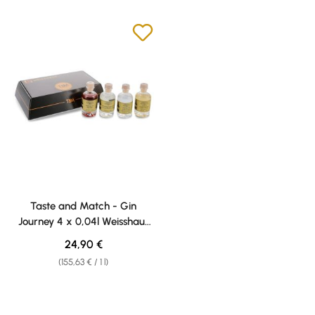
Taste and Match - Gin
Journey 4 x 0,04l Weisshaus
Sample Set
Regular price:
24,90 €
(155,63 € / 1 l)