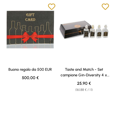
Buono regalo da 500 EUR
Taste and Match - Set
campione Gin-Diversity 4 x
Regular price:
500,00 €
0,04l Weisshaus
Regular price:
25,90 €
(161,88 € / 1 l)