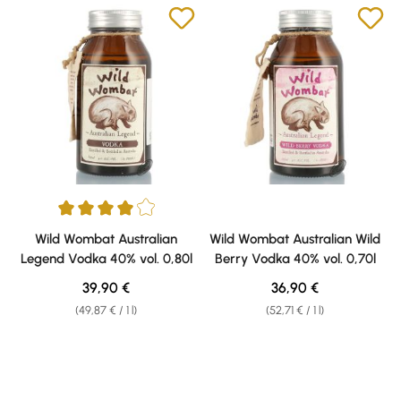
Average rating of 4 out of 5 stars
Wild Wombat Australian
Wild Wombat Australian Wild
Legend Vodka 40% vol. 0,80l
Berry Vodka 40% vol. 0,70l
Regular price:
Regular price:
39,90 €
36,90 €
(49,87 € / 1 l)
(52,71 € / 1 l)