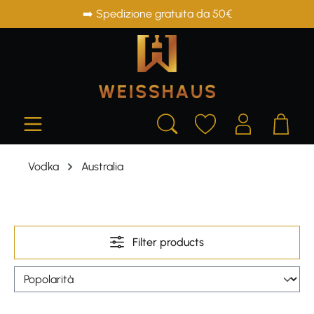
➡️ Spedizione gratuita da 50€
in content
Vodka
Australia
Filter products