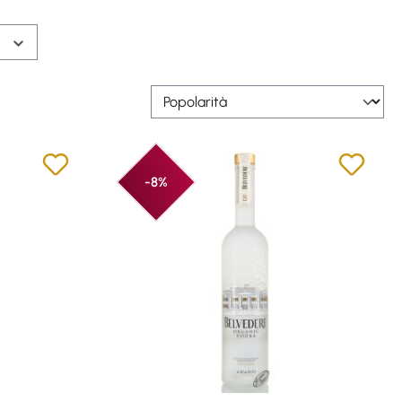
.
-8%