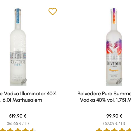
e Vodka Illuminator 40%
Belvedere Pure Summer
l. 6,0l Mathusalem
Vodka 40% vol. 1,75l
Regular price:
Regular pric
519,90 €
99,90 €
(86,65 € / 1 l)
(57,09 € / 1 l)