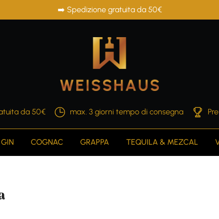
➡️ Spedizione gratuita da 50€
atuita da 50€
max. 3 giorni tempo di consegna
Pre
GIN
COGNAC
GRAPPA
TEQUILA & MEZCAL
a