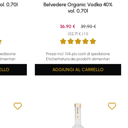
ol. 0,70l
Belvedere Organic Vodka 40%
vol. 0,70l
ce:
Sale price:
Regular price:
36,90 €
39,90 €
(52,71 € / 1 l)
 stars
Average rating of 5 out of 5 stars
spedizione
Prezzi incl. IVA più costi di spedizione
limentari
Etichettatura dei prodotti alimentari
ELLO
AGGIUNGI AL CARRELLO