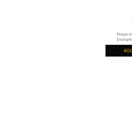
Average rat
Prezzi in
Etichett
AGG