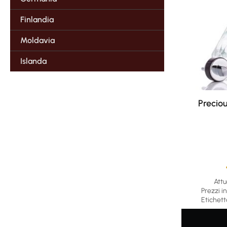
Finlandia
Moldavia
Islanda
Preciou
Attu
Average rat
Prezzi in
Etichett