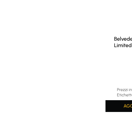
Belvede
Limited
Prezzi in
Etichett
AGG