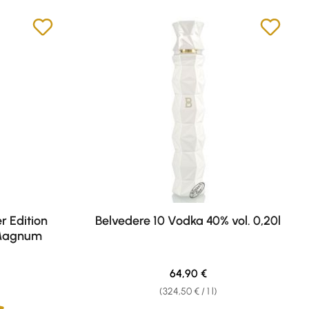
 Edition
Belvedere 10 Vodka 40% vol. 0,20l
 Magnum
e:
Regular price:
64,90 €
(324,50 € / 1 l)