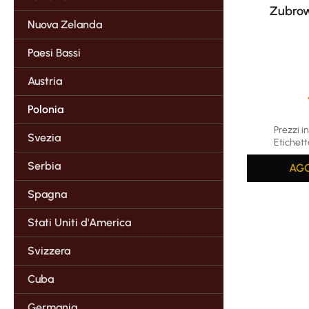
Zubrow
Nuova Zelanda
Paesi Bassi
Austria
Polonia
Average rat
Prezzi in
Svezia
Etichett
Serbia
AGG
Spagna
Stati Uniti d'America
Svizzera
Cuba
Germania