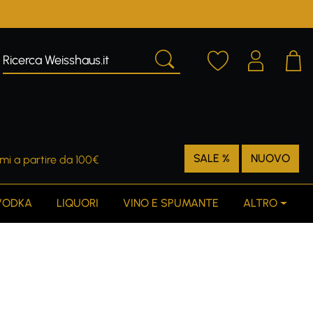
SALE %
NUOVO
mi a partire da 100€
VODKA
LIQUORI
VINO E SPUMANTE
ALTRO