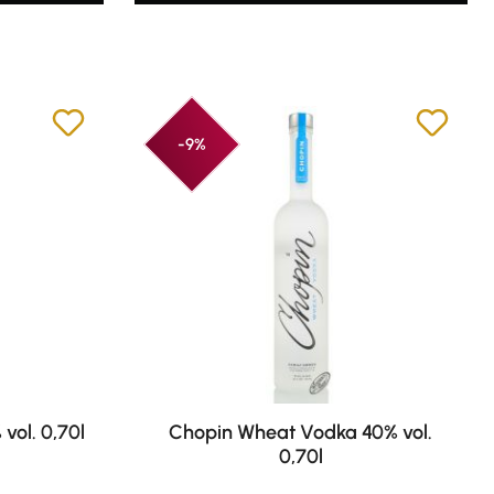
-9%
vol. 0,70l
Chopin Wheat Vodka 40% vol.
0,70l