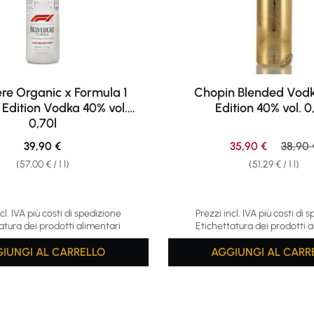
re Organic x Formula 1
Chopin Blended Vod
 Edition Vodka 40% vol.
Edition 40% vol. 0
0,70l
Regular price:
Sale price:
Regula
39,90 €
35,90 €
38,90 
(57,00 € / 1 l)
(51,29 € / 1 l)
cl. IVA più costi di spedizione
Prezzi incl. IVA più costi di 
atura dei prodotti alimentari
Etichettatura dei prodotti a
IUNGI AL CARRELLO
AGGIUNGI AL CARR