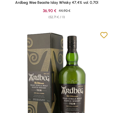
Ardbeg Wee Beastie Islay Whisky 47,4% vol. 0,70l
Sale price:
36,90 €
Regular price:
44,90 €
(52,71 € / 1 l)