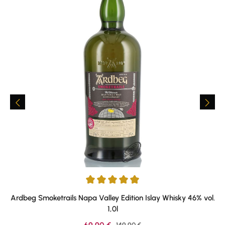
Average rating of 4.89 out of 5 stars
Ardbeg Smoketrails Napa Valley Edition Islay Whisky 46% vol.
1,0l
Sale price:
Regular price: