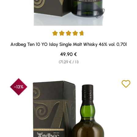
Average rating of 4.87 out of 5 stars
Ardbeg Ten 10 YO Islay Single Malt Whisky 46% vol. 0,70l
Regular price:
49,90 €
(71,29 € / 1 l)
-13%