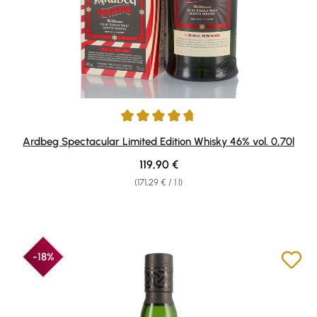
Average rating of 4.67 out of 5 stars
Ardbeg Spectacular Limited Edition Whisky 46% vol. 0,70l
Regular price:
119,90 €
(171,29 € / 1 l)
-18%