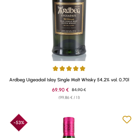
Average rating of 4.97 out of 5 stars
Ardbeg Uigeadail Islay Single Malt Whisky 54,2% vol. 0,70l
Sale price:
69,90 €
Regular price:
84,90 €
(99,86 € / 1 l)
-53%