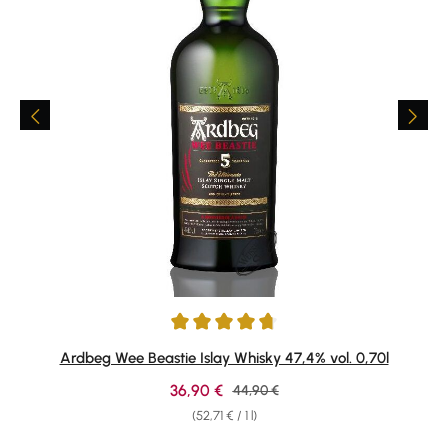
Average rating of 4.75 out of 5 stars
Ardbeg Wee Beastie Islay Whisky 47,4% vol. 0,70l
Sale price:
36,90 €
Regular price:
44,90 €
(52,71 € / 1 l)