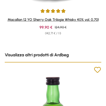
Average rating of 4.91 out of 5 stars
Macallan 12 YO Sherry Oak Trilogie Whisky 40% vol. 0,70l
Sale price:
99,90 €
Regular price:
124,90 €
(142,71 € / 1 l)
Skip product gallery
Visualizza altri prodotti di Ardbeg