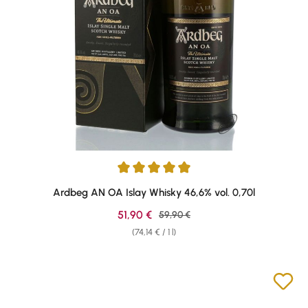
Average rating of 4.89 out of 5 stars
Ardbeg AN OA Islay Whisky 46,6% vol. 0,70l
Sale price:
51,90 €
Regular price:
59,90 €
(74,14 € / 1 l)