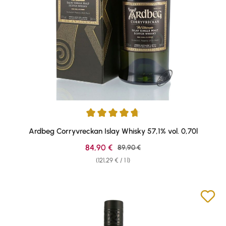
Average rating of 4.87 out of 5 stars
Ardbeg Corryvreckan Islay Whisky 57,1% vol. 0,70l
Sale price:
84,90 €
Regular price:
89,90 €
(121,29 € / 1 l)