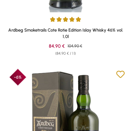
Average rating of 5 out of 5 stars
Ardbeg Smoketrails Cote Rotie Edition Islay Whisky 46% vol.
1,0l
Sale price:
84,90 €
Regular price:
104,90 €
(84,90 € / 1 l)
-6%