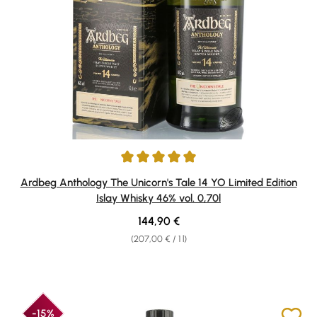
Average rating of 5 out of 5 stars
Ardbeg Anthology The Unicorn's Tale 14 YO Limited Edition
Islay Whisky 46% vol. 0,70l
Regular price:
144,90 €
(207,00 € / 1 l)
-15%