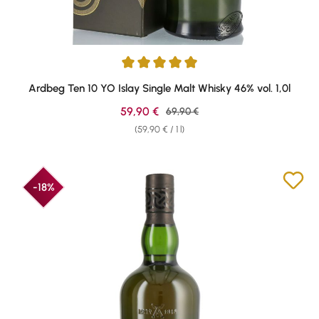
Average rating of 4.88 out of 5 stars
Ardbeg Ten 10 YO Islay Single Malt Whisky 46% vol. 1,0l
Sale price:
59,90 €
Regular price:
69,90 €
(59,90 € / 1 l)
-18%