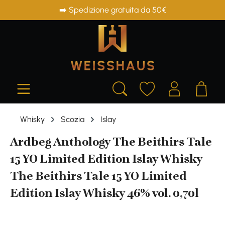
➡️ Spedizione gratuita da 50€
in content
Whisky
Scozia
Islay
Ardbeg Anthology The Beithirs Tale
15 YO Limited Edition Islay Whisky
The Beithirs Tale 15 YO Limited
Edition Islay Whisky 46% vol. 0,70l