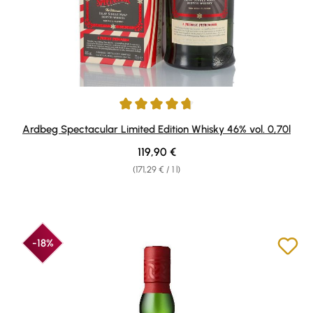
Average rating of 4.67 out of 5 stars
Ardbeg Spectacular Limited Edition Whisky 46% vol. 0,70l
Regular price:
119,90 €
(171,29 € / 1 l)
-18%