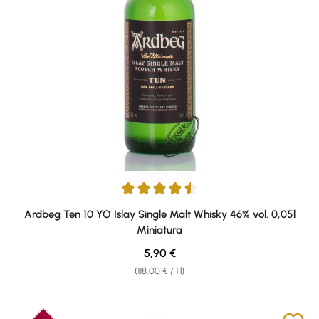
Average rating of 4.6 out of 5 stars
Ardbeg Ten 10 YO Islay Single Malt Whisky 46% vol. 0,05l
Miniatura
Regular price:
5,90 €
(118,00 € / 1 l)