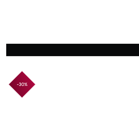
Average rating of 4.91 out of 5 stars
-30%