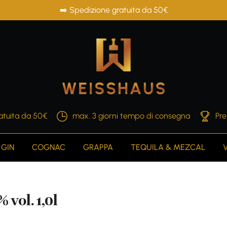
➡️ Spedizione gratuita da 50€
atuita da 50€
max. 3 giorni tempo di consegna
Pre
GIN
COGNAC
GRAPPA
TEQUILA & MEZCAL
vol. 1,0l