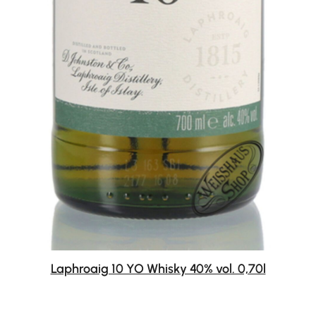
Laphroaig 10 YO Whisky 40% vol. 0,70l