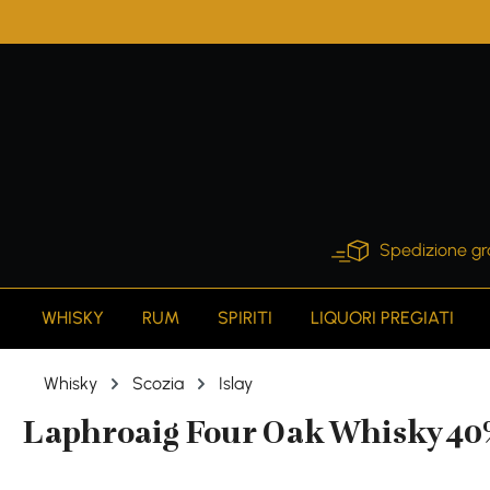
search
Skip to main navigation
Spedizione gr
WHISKY
RUM
SPIRITI
LIQUORI PREGIATI
Whisky
Scozia
Islay
Laphroaig Four Oak Whisky 40% 