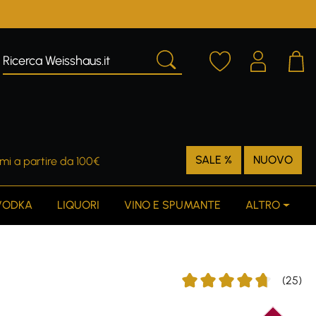
SALE %
NUOVO
mi a partire da 100€
VODKA
LIQUORI
VINO E SPUMANTE
ALTRO
(25)
Average rating of 4.76 out 