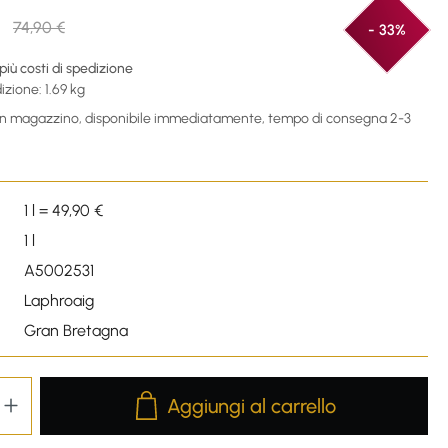
€
74,90 €
- 33%
 più costi di spedizione
izione: 1.69 kg
 in magazzino, disponibile immediatamente, tempo di consegna 2-3
1 l = 49,90 €
1 l
A5002531
Laphroaig
Gran Bretagna
Product Quantity: Enter the desired amou
Aggiungi al carrello