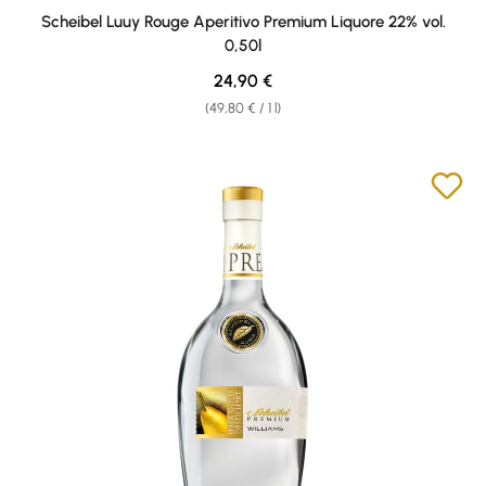
Average rating of 5 out of 5 stars
Scheibel Luuy Rouge Aperitivo Premium Liquore 22% vol.
0,50l
Regular price:
24,90 €
(49,80 € / 1 l)