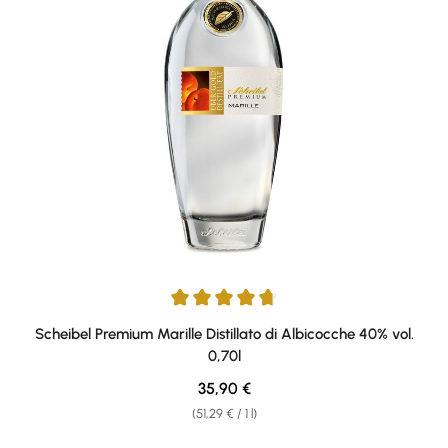
Average rating of 4.65 out of 5 stars
Scheibel Premium Marille Distillato di Albicocche 40% vol.
0,70l
Regular price:
35,90 €
(51,29 € / 1 l)