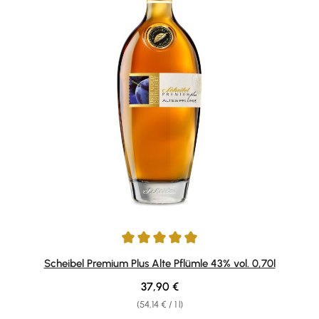
Average rating of 4.9 out of 5 stars
Scheibel Premium Plus Alte Pflümle 43% vol. 0,70l
Regular price:
37,90 €
(54,14 € / 1 l)