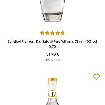
Average rating of 4.69 out of 5 stars
Scheibel Premium Distillato di Pere Williams Christ 40% vol.
0,70l
Regular price:
34,90 €
(49,86 € / 1 l)