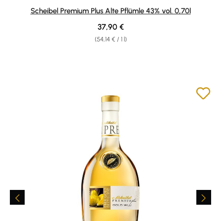
Average rating of 4.9 out of 5 stars
Scheibel Premium Plus Alte Pflümle 43% vol. 0,70l
Regular price:
37,90 €
(54,14 € / 1 l)