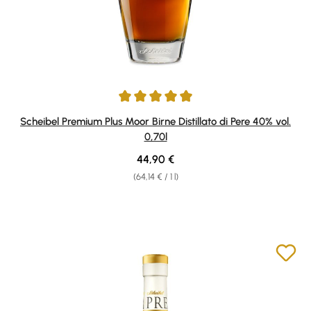
Average rating of 4.93 out of 5 stars
Scheibel Premium Plus Moor Birne Distillato di Pere 40% vol.
0,70l
Regular price:
44,90 €
(64,14 € / 1 l)