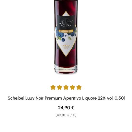
Average rating of 5 out of 5 stars
Scheibel Luuy Noir Premium Aperitivo Liquore 22% vol. 0,50l
Regular price:
24,90 €
(49,80 € / 1 l)