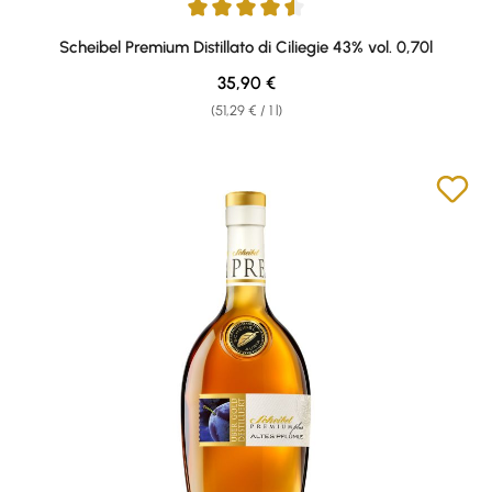
Average rating of 4.44 out of 5 stars
Scheibel Premium Distillato di Ciliegie 43% vol. 0,70l
Regular price:
35,90 €
(51,29 € / 1 l)