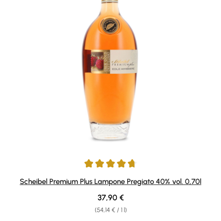
Average rating of 4.82 out of 5 stars
Scheibel Premium Plus Lampone Pregiato 40% vol. 0,70l
Regular price:
37,90 €
(54,14 € / 1 l)