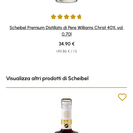
Average rating of 4.69 out of 5 stars
Scheibel Premium Distillato di Pere Williams Christ 40% vol.
0,70l
Regular price:
34,90 €
(49,86 € / 1 l)
Skip product gallery
Visualizza altri prodotti di Scheibel