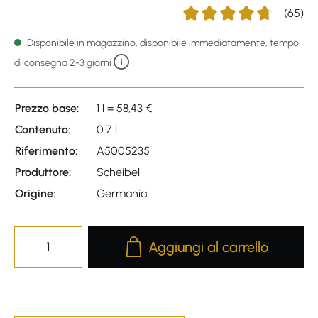
(65)
Average rating of 4.82 out o
Disponibile in magazzino, disponibile immediatamente, tempo
di consegna 2-3 giorni
Prezzo base:
1 l = 58,43 €
Contenuto:
0.7 l
Riferimento:
A5005235
Produttore:
Scheibel
Origine:
Germania
Product Quantity: Enter the desire
Aggiungi al carrello