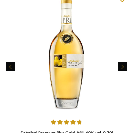
Average rating of 4.84 out of 5 stars
Scheibel Premium Plus Gold-Willi 40% vol. 0,70l