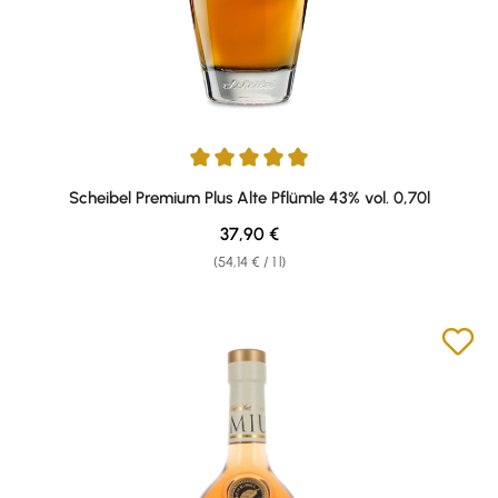
Average rating of 4.9 out of 5 stars
Scheibel Premium Plus Alte Pflümle 43% vol. 0,70l
Regular price:
37,90 €
(54,14 € / 1 l)