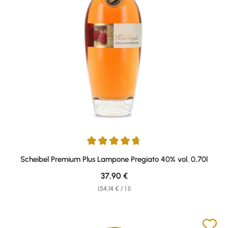
Average rating of 4.82 out of 5 stars
Scheibel Premium Plus Lampone Pregiato 40% vol. 0,70l
Regular price:
37,90 €
(54,14 € / 1 l)