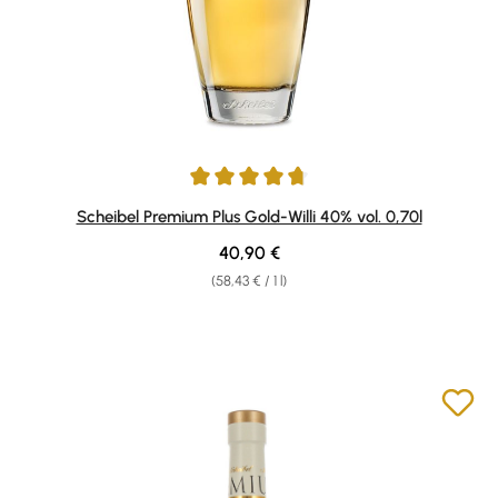
Average rating of 4.84 out of 5 stars
Scheibel Premium Plus Gold-Willi 40% vol. 0,70l
Regular price:
40,90 €
(58,43 € / 1 l)