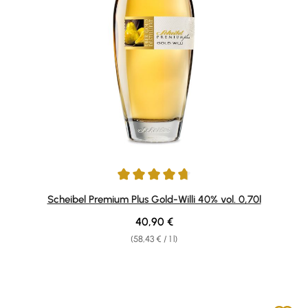
Average rating of 4.84 out of 5 stars
Scheibel Premium Plus Gold-Willi 40% vol. 0,70l
Regular price:
40,90 €
(58,43 € / 1 l)