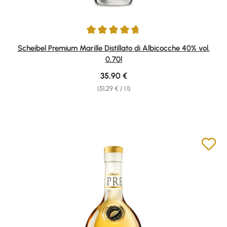
Average rating of 4.65 out of 5 stars
Scheibel Premium Marille Distillato di Albicocche 40% vol.
0,70l
Regular price:
35,90 €
(51,29 € / 1 l)