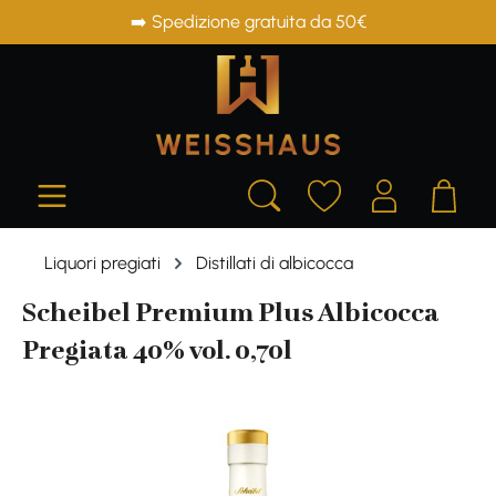
➡️ Spedizione gratuita da 50€
in content
Liquori pregiati
Distillati di albicocca
Scheibel Premium Plus Albicocca
Pregiata 40% vol. 0,70l
Skip image gallery