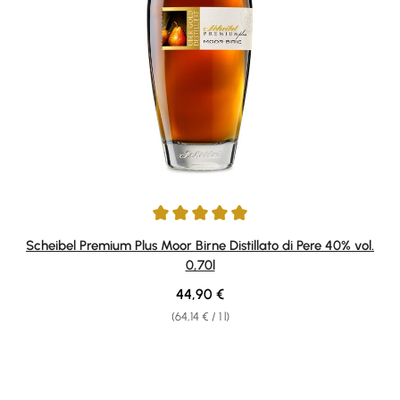
Average rating of 4.93 out of 5 stars
Scheibel Premium Plus Moor Birne Distillato di Pere 40% vol.
0,70l
Regular price:
44,90 €
(64,14 € / 1 l)