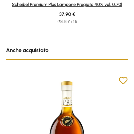
Average rating of 4.82 out of 5 stars
Scheibel Premium Plus Lampone Pregiato 40% vol. 0,70l
Regular price:
37,90 €
(54,14 € / 1 l)
Skip product gallery
Anche acquistato