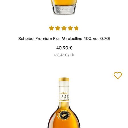
Average rating of 4.81 out of 5 stars
Scheibel Premium Plus Mirabelline 40% vol. 0,70l
Regular price:
40,90 €
(58,43 € / 1 l)