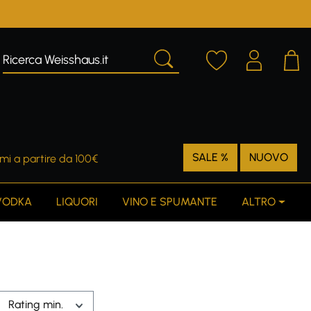
SALE %
NUOVO
mi a partire da 100€
VODKA
LIQUORI
VINO E SPUMANTE
ALTRO
Rating min.