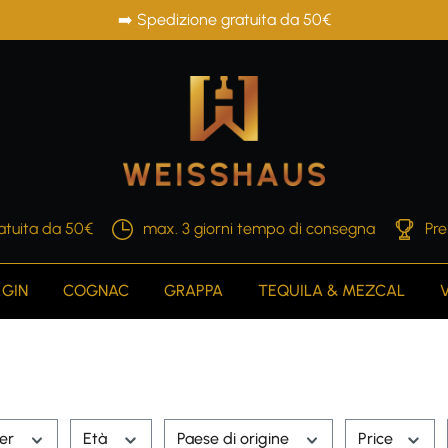
➡️ Spedizione gratuita da 50€
atuita da 50€
max. 3 giorni tempo di consegna
Pre
GIN
COGNAC
GRAPPA
TEQUILA & MEZCAL
rer
Età
Paese di origine
Price