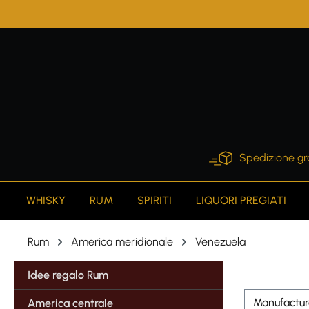
search
Skip to main navigation
Spedizione gr
WHISKY
RUM
SPIRITI
LIQUORI PREGIATI
Rum
America meridionale
Venezuela
Idee regalo Rum
Manufactu
America centrale