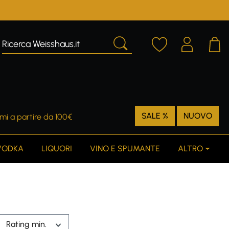
SALE %
NUOVO
mi a partire da 100€
VODKA
LIQUORI
VINO E SPUMANTE
ALTRO
Rating min.