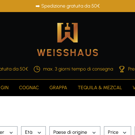
➡️ Spedizione gratuita da 50€
atuita da 50€
max. 3 giorni tempo di consegna
Pre
GIN
COGNAC
GRAPPA
TEQUILA & MEZCAL
rer
Età
Paese di origine
Price