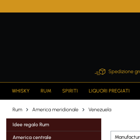
search
Skip to main navigation
Spedizione gr
WHISKY
RUM
SPIRITI
LIQUORI PREGIATI
Rum
America meridionale
Venezuela
Idee regalo Rum
Manufactu
America centrale