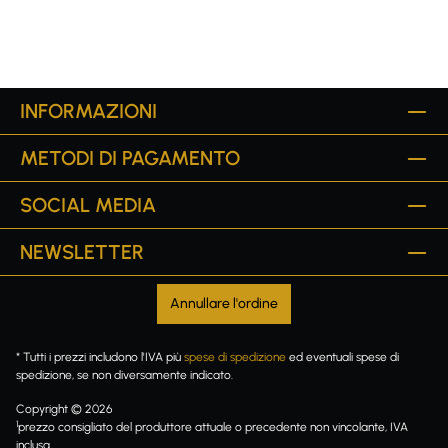
INFORMAZIONI
METODI DI PAGAMENTO
SOCIAL MEDIA
NEWSLETTER
Annullare l'ordine
* Tutti i prezzi includono l'IVA più
spese di spedizione
ed eventuali spese di
spedizione, se non diversamente indicato.
Copyright © 2026
1
prezzo consigliato del produttore attuale o precedente non vincolante, IVA
inclusa.