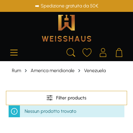
➡️ Spedizione gratuita da 50€
in content
Rum
America meridionale
Venezuela
Filter products
Nessun prodotto trovato