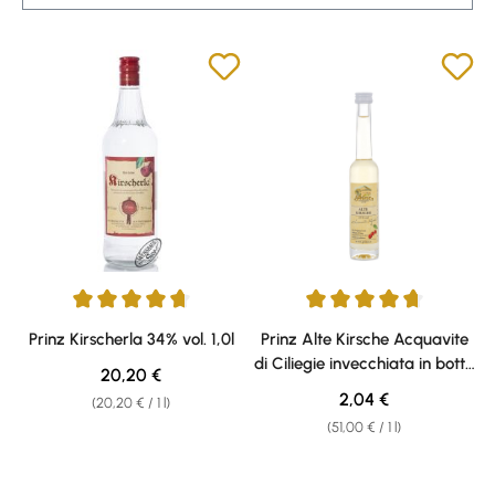
Average rating of 4.87 out of 5 stars
Average rating of 4.87 out of 5 
Prinz Kirscherla 34% vol. 1,0l
Prinz Alte Kirsche Acquavite
di Ciliegie invecchiata in botte
Regular price:
20,20 €
di legno 41% vol. 0,04l
Regular price:
2,04 €
(20,20 € / 1 l)
(51,00 € / 1 l)