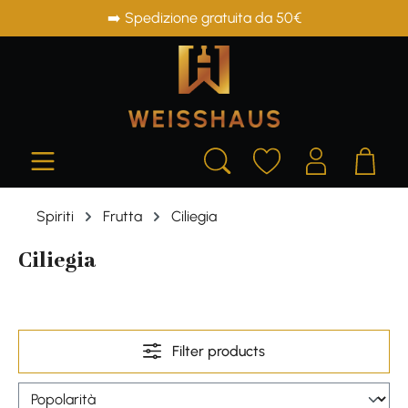
➡️ Spedizione gratuita da 50€
in content
Spiriti
Frutta
Ciliegia
Ciliegia
Filter products