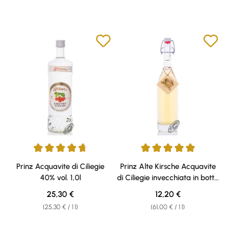
Average rating of 4.76 out of 5 stars
Average rating of 5 out of 5 sta
Prinz Acquavite di Ciliegie
Prinz Alte Kirsche Acquavite
40% vol. 1,0l
di Ciliegie invecchiata in botte
di legno 41% vol. 0,20l
Regular price:
Regular price:
25,30 €
12,20 €
(25,30 € / 1 l)
(61,00 € / 1 l)