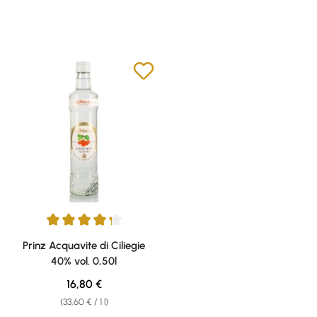
Average rating of 4.33 out of 5 stars
Prinz Acquavite di Ciliegie
40% vol. 0,50l
Regular price:
16,80 €
(33,60 € / 1 l)