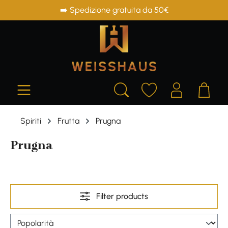
➡️ Spedizione gratuita da 50€
in content
Spiriti
Frutta
Prugna
Prugna
Filter products