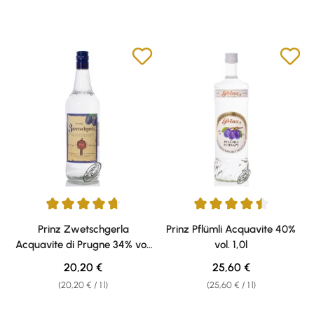
Average rating of 4.85 out of 5 stars
Average rating of 4.55 out of 5 
Prinz Zwetschgerla
Prinz Pflümli Acquavite 40%
Acquavite di Prugne 34% vol.
vol. 1,0l
1,0l
Regular price:
Regular price:
20,20 €
25,60 €
(20,20 € / 1 l)
(25,60 € / 1 l)