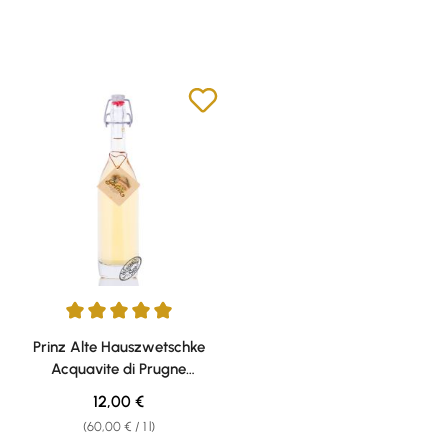
Average rating of 5 out of 5 stars
Prinz Alte Hauszwetschke
Acquavite di Prugne
invecchiata in botte di legno
Regular price:
12,00 €
41% vol. 0,20l
(60,00 € / 1 l)