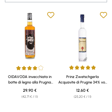
Average rating of 4.92 out of 5 
Average rating of 4 out of 5 stars
OIDAVODA invecchiata in
Prinz Zwetschgerla
botte di legno alla Prugna
Acquavite di Prugne 34% vol.
38% vol. 0,70l
0,50l
Regular price:
Regular price:
29,90 €
12,60 €
(42,71 € / 1 l)
(25,20 € / 1 l)