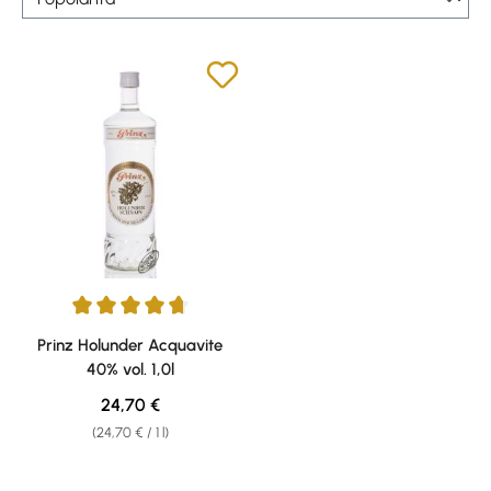
Average rating of 4.79 out of 5 stars
Prinz Holunder Acquavite
40% vol. 1,0l
Regular price:
24,70 €
(24,70 € / 1 l)