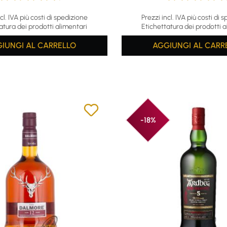
ing of 4.83 out of 5 stars
Average rating of 4.85 out o
cl. IVA più costi di spedizione
Prezzi incl. IVA più costi di 
atura dei prodotti alimentari
Etichettatura dei prodotti a
IUNGI AL CARRELLO
AGGIUNGI AL CARR
-18%