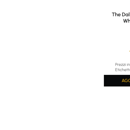
The Dal
Wh
Average rat
Prezzi in
Etichett
AGG