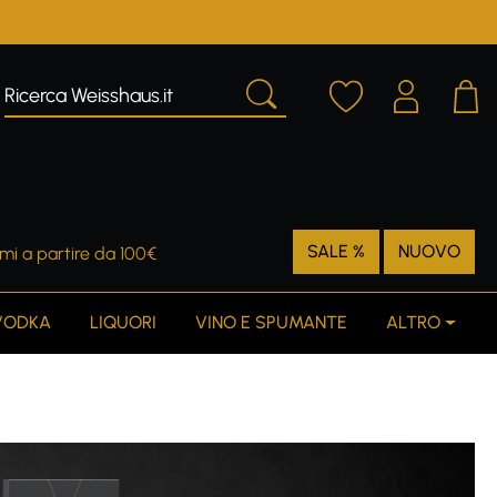
SALE %
NUOVO
mi a partire da 100€
VODKA
LIQUORI
VINO E SPUMANTE
ALTRO