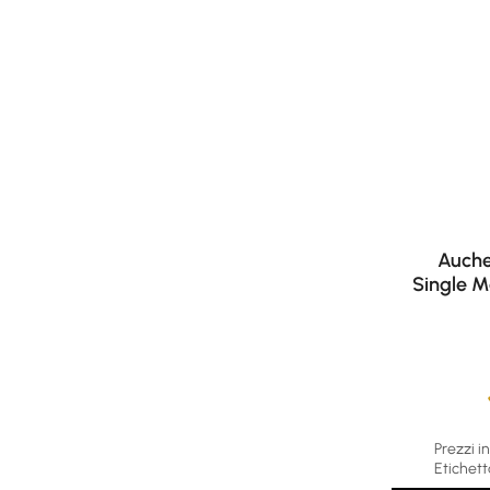
Auche
Single M
Average rat
Prezzi in
Etichett