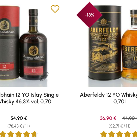
-18%
hain 12 YO Islay Single
Aberfeldy 12 YO Whisky
hisky 46,3% vol. 0,70l
0,70l
Regular price:
Sale price:
Regula
54,90 €
36,90 €
44,90 
(78,43 € / 1 l)
(52,71 € / 1 l)