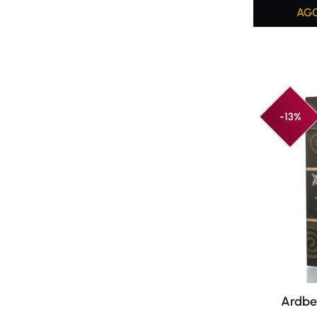
AGG
-13%
Ardbe