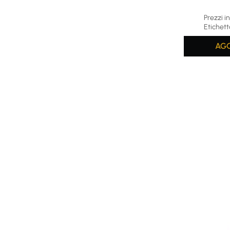
Average rat
Prezzi in
Etichett
AGG