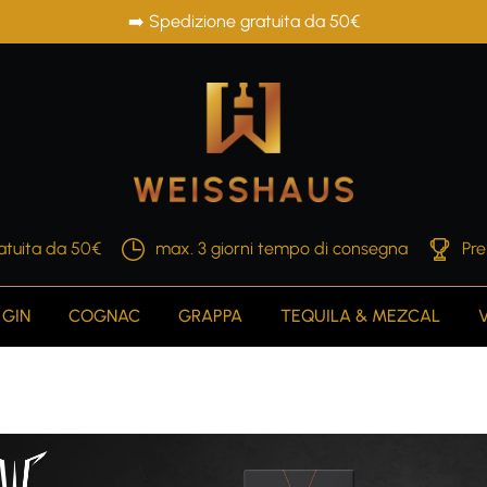
➡️ Spedizione gratuita da 50€
atuita da 50€
max. 3 giorni tempo di consegna
Pre
GIN
COGNAC
GRAPPA
TEQUILA & MEZCAL