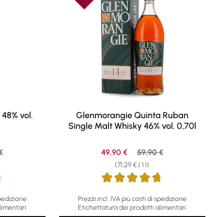
 48% vol.
Glenmorangie Quinta Ruban
Single Malt Whisky 46% vol. 0,70l
r price:
Sale price:
Regular price:
€
49,90 €
59,90 €
(71,29 € / 1 l)
f 5 stars
Average rating of 4.84 out of 5 stars
spedizione
Prezzi incl. IVA più costi di spedizione
limentari
Etichettatura dei prodotti alimentari