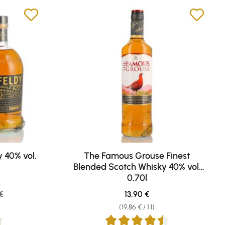
 40% vol.
The Famous Grouse Finest
Blended Scotch Whisky 40% vol.
0,70l
r price:
Regular price:
€
13,90 €
(19,86 € / 1 l)