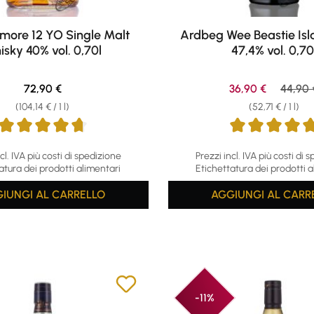
more 12 YO Single Malt
Ardbeg Wee Beastie Isl
isky 40% vol. 0,70l
47,4% vol. 0,70
Regular price:
Sale price:
Regula
72,90 €
36,90 €
44,90 
(104,14 € / 1 l)
(52,71 € / 1 l)
ing of 4.84 out of 5 stars
Average rating of 4.75 out o
cl. IVA più costi di spedizione
Prezzi incl. IVA più costi di 
atura dei prodotti alimentari
Etichettatura dei prodotti a
IUNGI AL CARRELLO
AGGIUNGI AL CARR
-11%