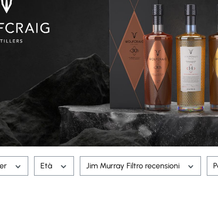
rer
Età
Jim Murray Filtro recensioni
P