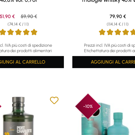
46,6% vol. 0,70l
Triologie Whisky 40% v
Sale price:
Regular price:
Regular pric
51,90 €
59,90 €
79,90 €
(74,14 € / 1 l)
(114,14 € / 1 l)
ing of 4.89 out of 5 stars
Average rating of 4.84 out o
cl. IVA più costi di spedizione
Prezzi incl. IVA più costi di 
atura dei prodotti alimentari
Etichettatura dei prodotti a
IUNGI AL CARRELLO
AGGIUNGI AL CARR
-10%