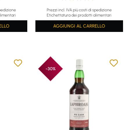
f 5 stars
Average rating of 4.57 out of 5 stars
spedizione
Prezzi incl. IVA più costi di spedizione
limentari
Etichettatura dei prodotti alimentari
ELLO
AGGIUNGI AL CARRELLO
-30%