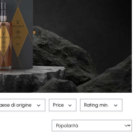
aese di origine
Price
Rating min.