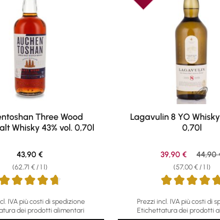
ntoshan Three Wood
Lagavulin 8 YO Whisky
alt Whisky 43% vol. 0,70l
0,70l
Regular price:
Sale price:
Regula
43,90 €
39,90 €
44,90 
(62,71 € / 1 l)
(57,00 € / 1 l)
ing of 4.82 out of 5 stars
Average rating of 4.72 out o
cl. IVA più costi di spedizione
Prezzi incl. IVA più costi di 
atura dei prodotti alimentari
Etichettatura dei prodotti a