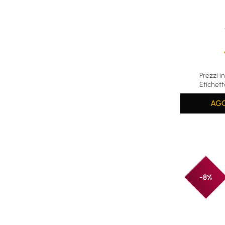
Average rat
Prezzi in
Etichett
AGG
-8%