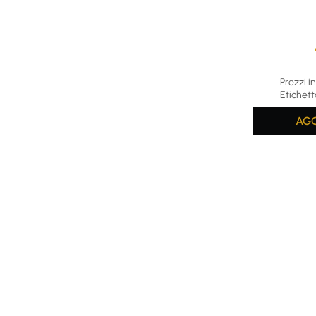
Average rat
Prezzi in
Etichett
AGG