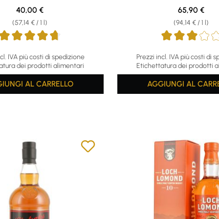
Regular price:
Regular pric
40,00 €
65,90 €
(57,14 € / 1 l)
(94,14 € / 1 l)
ing of 4.67 out of 5 stars
Average rating of 3 out of 5
cl. IVA più costi di spedizione
Prezzi incl. IVA più costi di 
atura dei prodotti alimentari
Etichettatura dei prodotti a
IUNGI AL CARRELLO
AGGIUNGI AL CARR