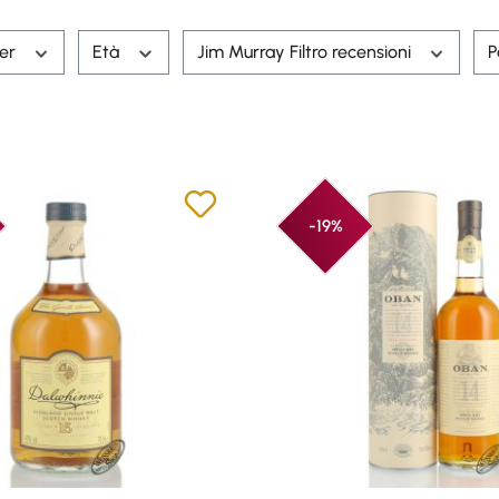
rer
Età
Jim Murray Filtro recensioni
P
-19%