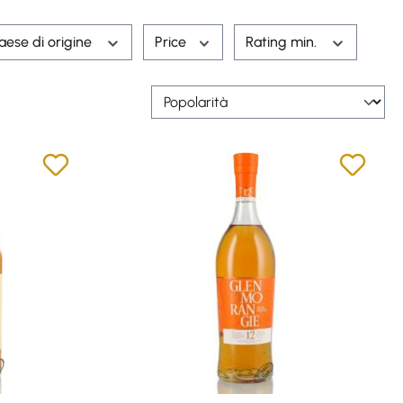
aese di origine
Price
Rating min.