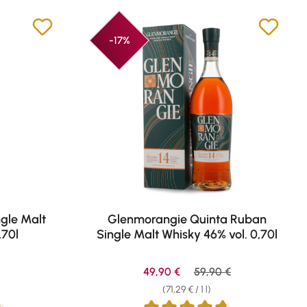
-17%
gle Malt
Glenmorangie Quinta Ruban
,70l
Single Malt Whisky 46% vol. 0,70l
e:
Sale price:
Regular price:
49,90 €
59,90 €
(71,29 € / 1 l)