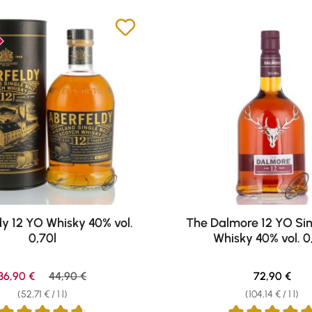
y 12 YO Whisky 40% vol.
The Dalmore 12 YO Sin
0,70l
Whisky 40% vol. 0
Sale price:
Regular price:
Regular pric
36,90 €
44,90 €
72,90 €
(52,71 € / 1 l)
(104,14 € / 1 l)