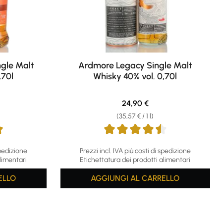
gle Malt
Ardmore Legacy Single Malt
,70l
Whisky 40% vol. 0,70l
e:
Regular price:
24,90 €
(35,57 € / 1 l)
 stars
Average rating of 4.61 out of 5 stars
spedizione
Prezzi incl. IVA più costi di spedizione
limentari
Etichettatura dei prodotti alimentari
ELLO
AGGIUNGI AL CARRELLO