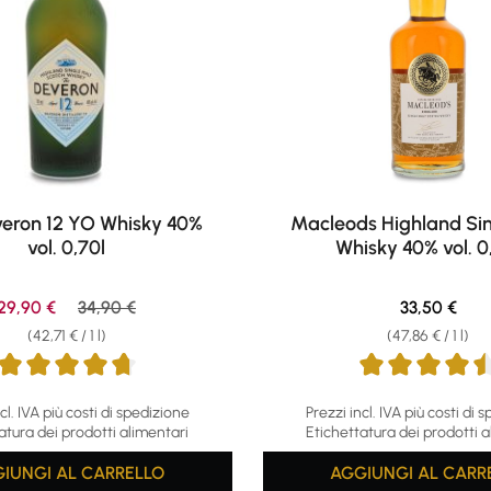
eron 12 YO Whisky 40%
Macleods Highland Sin
vol. 0,70l
Whisky 40% vol. 0
Sale price:
Regular price:
Regular pric
29,90 €
34,90 €
33,50 €
(42,71 € / 1 l)
(47,86 € / 1 l)
ing of 4.86 out of 5 stars
Average rating of 4.5 out of
cl. IVA più costi di spedizione
Prezzi incl. IVA più costi di 
atura dei prodotti alimentari
Etichettatura dei prodotti a
IUNGI AL CARRELLO
AGGIUNGI AL CARR