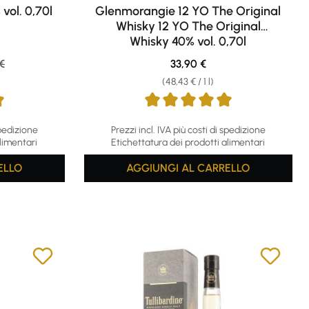
vol. 0,70l
Glenmorangie 12 YO The Original
Whisky 12 YO The Original
Whisky 40% vol. 0,70l
r price:
Regular price:
€
33,90 €
(48,43 € / 1 l)
f 5 stars
Average rating of 4.94 out of 5 stars
spedizione
Prezzi incl. IVA più costi di spedizione
limentari
Etichettatura dei prodotti alimentari
ELLO
AGGIUNGI AL CARRELLO