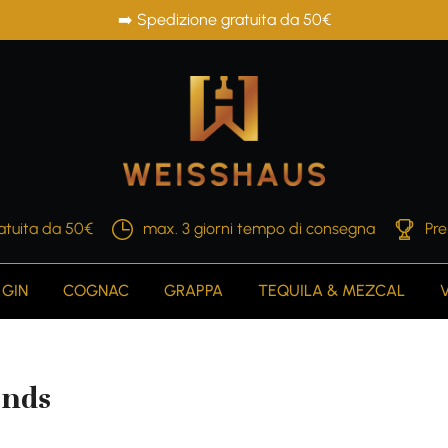
➡️ Spedizione gratuita da 50€
atuita da 50€
max. 3 giorni tempo di consegna
Pre
GIN
COGNAC
GRAPPA
TEQUILA & MEZCAL
ands