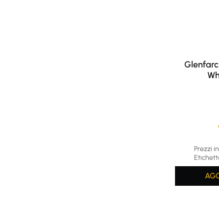
Glenfarc
Whi
Average rat
Prezzi in
Etichett
AGG