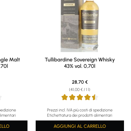
gle Malt
Tullibardine Sovereign Whisky
,70l
43% vol. 0,70l
e:
Regular price:
28,70 €
(41,00 € / 1 l)
 5 stars
Average rating of 4.5 out of 5 stars
spedizione
Prezzi incl. IVA più costi di spedizione
limentari
Etichettatura dei prodotti alimentari
ELLO
AGGIUNGI AL CARRELLO