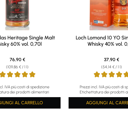
las Heritage Single Malt
Loch Lomond 10 YO Sin
sky 60% vol. 0,70l
Whisky 40% vol. 0
Regular price:
Regular pric
76,90 €
37,90 €
(109,86 € / 1 l)
(54,14 € / 1 l)
ing of 5 out of 5 stars
Average rating of 5 out of 5
cl. IVA più costi di spedizione
Prezzi incl. IVA più costi di 
atura dei prodotti alimentari
Etichettatura dei prodotti a
IUNGI AL CARRELLO
AGGIUNGI AL CARR