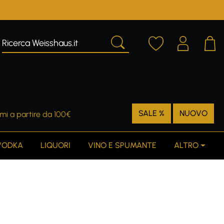
SALE %
NUOVO
mi a partire da 100€
VODKA
LIQUORI
VINO E SPUMANTE
ALTRO