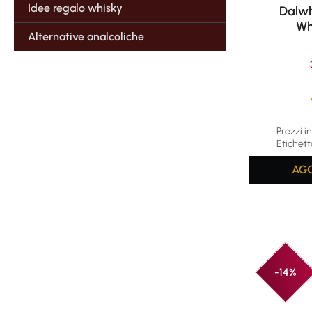
Idee regalo whisky
Dalwh
Wh
Alternative analcoliche
Average rat
Prezzi in
Etichett
AGG
-14%