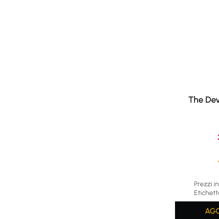
The Dev
Average rat
Prezzi in
Etichett
AGG