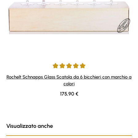
Average rating of 5 out of 5 stars
Rochelt Schnapps Glass Scatola da 6 bicchieri con marchio a
colori
Regular price:
175,90 €
Skip product gallery
Visualizzato anche