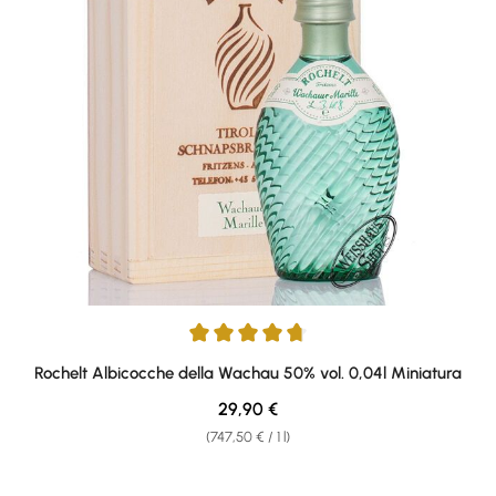
Average rating of 4.71 out of 5 stars
Rochelt Albicocche della Wachau 50% vol. 0,04l Miniatura
Regular price:
29,90 €
(747,50 € / 1 l)