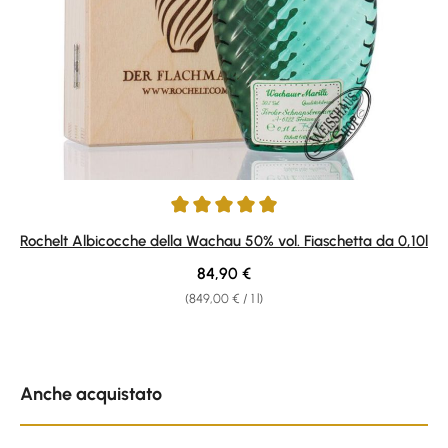
Average rating of 4.93 out of 5 stars
Rochelt Albicocche della Wachau 50% vol. Fiaschetta da 0,10l
Regular price:
84,90 €
(849,00 € / 1 l)
Skip product gallery
Anche acquistato