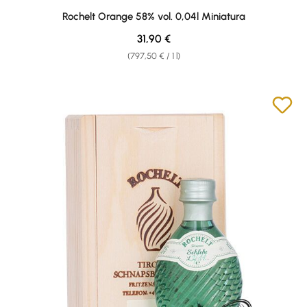
Average rating of 5 out of 5 stars
Rochelt Orange 58% vol. 0,04l Miniatura
Regular price:
31,90 €
(797,50 € / 1 l)