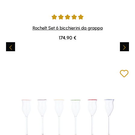
Average rating of 5 out of 5 stars
Rochelt Set 6 bicchierini da grappa
Regular price:
174,90 €