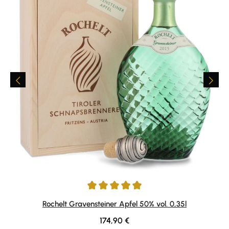
Average rating of 5 out of 5 stars
Rochelt Gravensteiner Apfel 50% vol. 0,35l
Regular price:
174,90 €