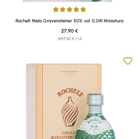
Average rating of 5 out of 5 stars
Rochelt Mela Gravensteiner 50% vol. 0,04l Miniatura
Regular price:
27,90 €
(697,50 € / 1 l)