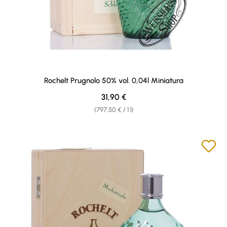
Rochelt Prugnolo 50% vol. 0,04l Miniatura
Regular price:
31,90 €
(797,50 € / 1 l)