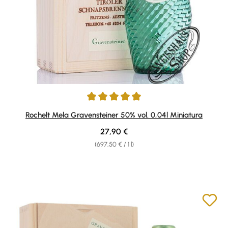
Average rating of 5 out of 5 stars
Rochelt Mela Gravensteiner 50% vol. 0,04l Miniatura
Regular price:
27,90 €
(697,50 € / 1 l)