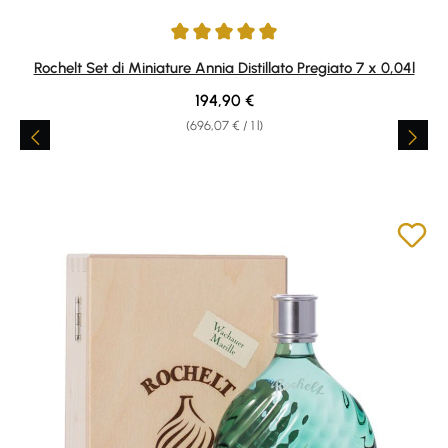
Average rating of 5 out of 5 stars
Rochelt Set di Miniature Annia Distillato Pregiato 7 x 0,04l
Regular price:
194,90 €
(696,07 € / 1 l)