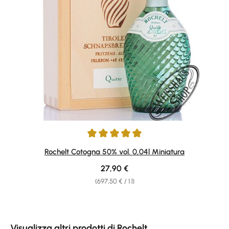
Average rating of 5 out of 5 stars
Rochelt Cotogna 50% vol. 0,04l Miniatura
Regular price:
27,90 €
(697,50 € / 1 l)
Skip product gallery
Visualizza altri prodotti di Rochelt