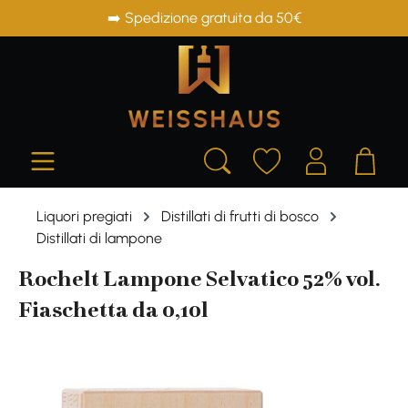
➡️ Spedizione gratuita da 50€
in content
Liquori pregiati
Distillati di frutti di bosco
Distillati di lampone
Rochelt Lampone Selvatico 52% vol.
Fiaschetta da 0,10l
Skip image gallery