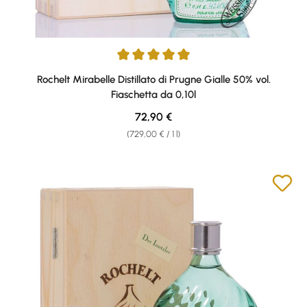
Average rating of 5 out of 5 stars
Rochelt Mirabelle Distillato di Prugne Gialle 50% vol.
Fiaschetta da 0,10l
Regular price:
72,90 €
(729,00 € / 1 l)