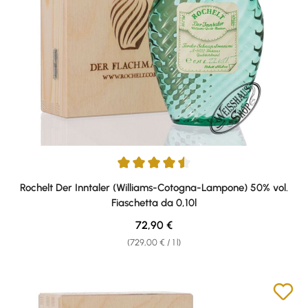
Average rating of 4.5 out of 5 stars
Rochelt Der Inntaler (Williams-Cotogna-Lampone) 50% vol.
Fiaschetta da 0,10l
Regular price:
72,90 €
(729,00 € / 1 l)