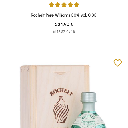
Average rating of 4.94 out of 5 stars
Rochelt Pere Williams 50% vol. 0,35l
Regular price:
224,90 €
(642,57 € / 1 l)