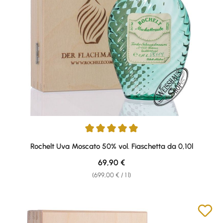
Average rating of 5 out of 5 stars
Rochelt Uva Moscato 50% vol. Fiaschetta da 0,10l
Regular price:
69,90 €
(699,00 € / 1 l)