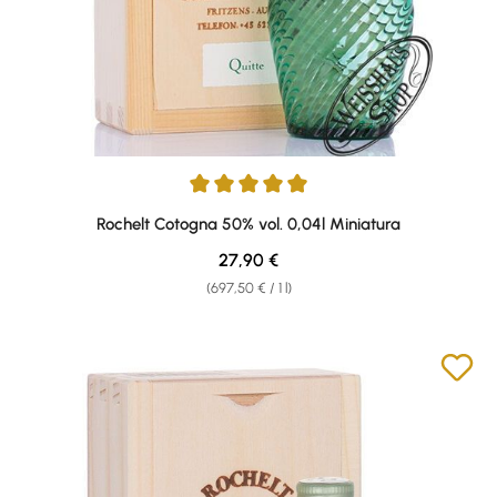
Average rating of 5 out of 5 stars
Rochelt Cotogna 50% vol. 0,04l Miniatura
Regular price:
27,90 €
(697,50 € / 1 l)